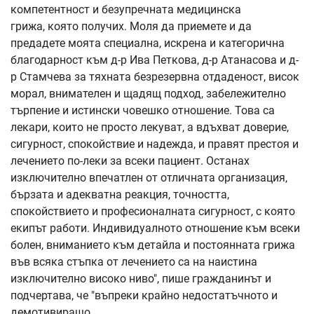
компетентност и безупречната медицинска
грижа, която получих. Моля да приемете и да
предадете моята специална, искрена и категорична
благодарност към д-р Ива Петкова, д-р Атанасова и д-
р Стамчева за тяхната безрезервна отдаденост, висок
морал, внимателен и щадящ подход, забележително
търпение и истински човешко отношение. Това са
лекари, които не просто лекуват, а вдъхват доверие,
сигурност, спокойствие и надежда, и правят престоя и
лечението по-леки за всеки пациент. Останах
изключително впечатлен от отличната организация,
бързата и адекватна реакция, точността,
спокойствието и професионалната сигурност, с която
екипът работи. Индивидуалното отношение към всеки
болен, вниманието към детайла и постоянната грижа
във всяка стъпка от лечението са на наистина
изключително високо ниво", пише гражданинът и
подчертава, че "въпреки крайно недостатъчното и
демотивиращо