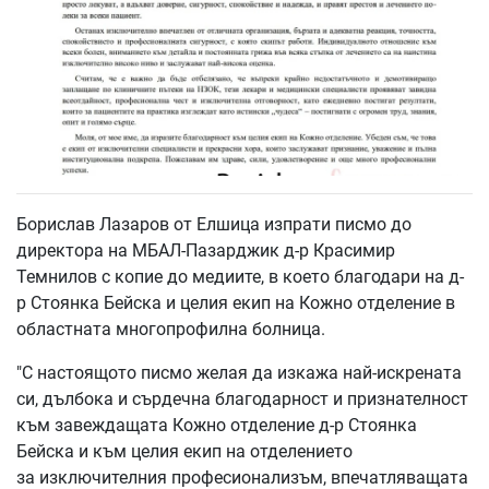
Борислав Лазаров от Елшица изпрати писмо до
директора на МБАЛ-Пазарджик д-р Красимир
Темнилов с копие до медиите, в което благодари на д-
р Стоянка Бейска и целия екип на Кожно отделение в
областната многопрофилна болница.
"С настоящото писмо желая да изкажа най-искрената
си, дълбока и сърдечна благодарност и признателност
към завеждащата Кожно отделение д-р Стоянка
Бейска и към целия екип на отделението
за изключителния професионализъм, впечатляващата