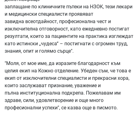
заплащане по клиничните пътеки на НЗОК, тези лекари
и медицински специалисти проявяват
завидна всеотдайност, професионална чест и
изключителна отговорност, като ежедневно постигат
резултати, които за пациентите на практика изглеждат
като истински „чудеса“ – постигнати с огромен труд,
знания, опит и голямо сърце".
"Моля, от мое име, да изразите благодарност към
целия екип на Кожно отделение. Убеден съм, че това е
екип от изключителни специалисти и прекрасни хора,
които заслужават признание, уважение и
пълна институционална подкрепа. Пожелавам им
здраве, сили, удовлетворение и още много
професионални успехи", се казва още в писмото.