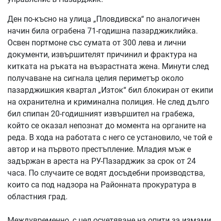
Ден по-късно на улица „Пловдивска“ по аналогичен
начин била ограбена 71-годишна пазарджиклийка.
Освен портмоне със сумата от 300 лева и лични
документи, извършителят причинил и фрактура на
китката на ръката на възрастната жена. Минути след
получаване на сигнала целия периметър около
пазарджишкия квартал „Изток“ бил блокиран от екипи
на охранителна и криминална полиция. Не след дълго
бил спипан 20-годишният извършител на грабежа,
който се оказал непознат до момента на органите на
реда. В хода на работата с него се установило, че той е
автор и на първото престъпление. Младия мъж е
задържан в ареста на РУ-Пазарджик за срок от 24
часа. По случаите се водят досъдебни производства,
които са под надзора на Районната прокуратура в
областния град.
Междувременно, с цел осуетяване на опити за измами