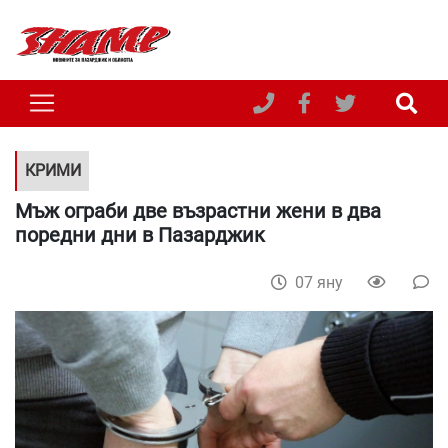
КРИМИ
Мъж ограби две възрастни жени в два
поредни дни в Пазарджик
07 яну