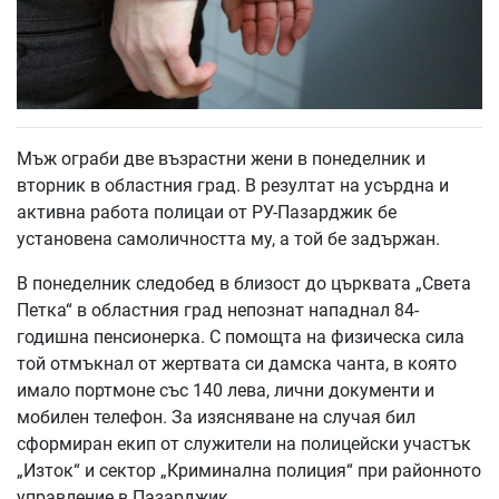
Мъж ограби две възрастни жени в понеделник и
вторник в областния град. В резултат на усърдна и
активна работа полицаи от РУ-Пазарджик бе
установена самоличността му, а той бе задържан.
В понеделник следобед в близост до църквата „Света
Петка“ в областния град непознат нападнал 84-
годишна пенсионерка. С помощта на физическа сила
той отмъкнал от жертвата си дамска чанта, в която
имало портмоне със 140 лева, лични документи и
мобилен телефон. За изясняване на случая бил
сформиран екип от служители на полицейски участък
„Изток“ и сектор „Криминална полиция“ при районното
управление в Пазарджик.