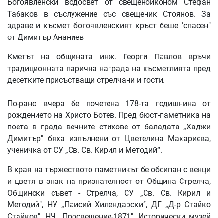
Богоявленски водосвет от свещеноиконом Стефан
Табаков в съслужение със свещеник Стоянов. За
здраве и късмет богоявленският кръст беше "спасен"
от Димитър Ананиев
Кметът на общината инж. Георги Павлов връчи
традиционната парична награда на късметлията пред
десетките присъстващи стрелчани и гости.
По-рано вчера бе почетена 178-та годишнина от
рождението на Христо Ботев. Пред бюст-паметника на
поета в града вечните стихове от баладата „Хаджи
Димитър" бяха изпълнени от Цветелина Макариева,
ученичка от СУ „Св. Св. Кирил и Методий“.
В края на тържеството паметникът бе обсипан с венци
и цветя в знак на признателност от Община Стрелча,
Общински съвет - Стрелча, СУ „Св. Св. Кирил и
Методий", НУ „Паисий Хилендарски“, ДГ „Д-р Стайко
Стайков", НЧ „Просвещение-1871", Исторически музей