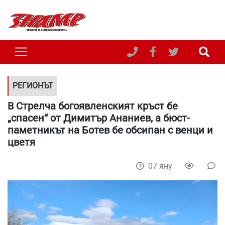
РЕГИОНЪТ
В Стрелча богоявленският кръст бе
„спасен“ от Димитър Ананиев, а бюст-
паметникът на Ботев бе обсипан с венци и
цветя
07 яну