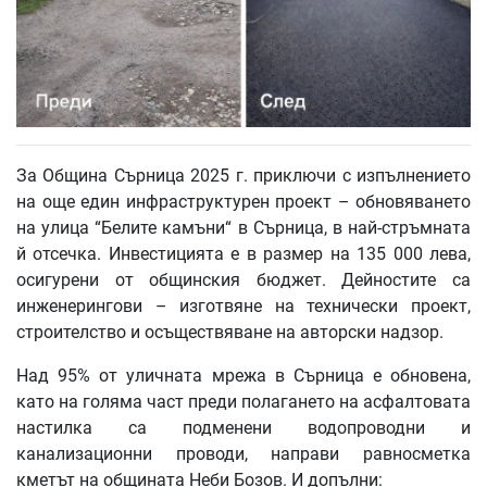
За Община Сърница 2025 г. приключи с изпълнението
на още един инфраструктурен проект – обновяването
на улица “Белите камъни“ в Сърница, в най-стръмната
й отсечка. Инвестицията е в размер на 135 000 лева,
осигурени от общинския бюджет. Дейностите са
инженерингови – изготвяне на технически проект,
строителство и осъществяване на авторски надзор.
Над 95% от уличната мрежа в Сърница е обновена,
като на голяма част преди полагането на асфалтовата
настилка са подменени водопроводни и
канализационни проводи, направи равносметка
кметът на общината Неби Бозов. И допълни: