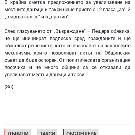
В крайна сметка предложението за увеличаване на
местните данъци и такси беше прието с 12 гласа „за“, 2
„въздържал се“ и 5 „против“.
След гласуването от „Възраждане“ – Пещера обявиха,
че ще инициират подписка сред гражданите и ще
обжалват решението, като се позовават на законовите
механизми, които позволяват актът на Общинския
съвет да бъде оспорен. От политическата организация
посочиха и че много общини са се отказали да
увеличават местни данъци и такси.
(Зн)
ДЪНИЦИ
ТАКСИ
ОБС-ПЕЩЕРА