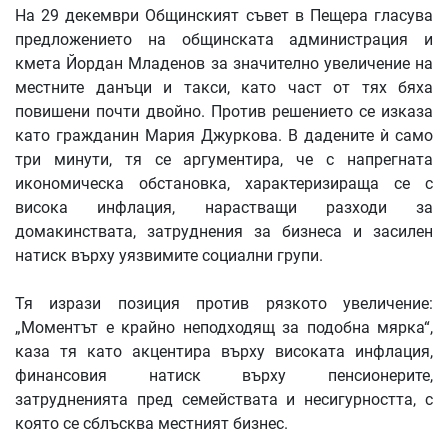
На 29 декември Общинският съвет в Пещера гласува
предложението на общинската администрация и
кмета Йордан Младенов за значително увеличение на
местните данъци и такси, като част от тях бяха
повишени почти двойно. Против решението се изказа
като гражданин Мария Джуркова. В дадените ѝ само
три минути, тя се аргументира, че с напрегната
икономическа обстановка, характеризираща се с
висока инфлация, нарастващи разходи за
домакинствата, затруднения за бизнеса и засилен
натиск върху уязвимите социални групи.
Тя изрази позиция против рязкото увеличение:
„Моментът е крайно неподходящ за подобна мярка“,
каза тя като акцентира върху високата инфлация,
финансовия натиск върху пенсионерите,
затрудненията пред семействата и несигурността, с
която се сблъсква местният бизнес.