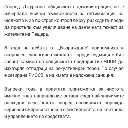
Според Джуркова общинската администрация не е
изчерпала всички възможности за оптимизация на
бюджета и за по-строг контрол върху разходите, преди
да пристъпи към увеличаване на данъчната тежест за
жителите на Пещера.
В хода на дебата от „Възраждане“ припомниха и
скорошен екологичен скандал - преди седмици е бил
заснет камион на общинското предприятие ЧПОИ да
изхвърля отпадъци на рекултивиран терен. По случая
е сезирана РИОСВ, а на кмета е наложена санкция.
Въпреки това, в приетата план-сметка за чистота
именно това направление остава сред най-значимите
разходни пера, което според опозицията поражда
сериозни въпроси относно ефективността на контрола
и управлението на средствата.