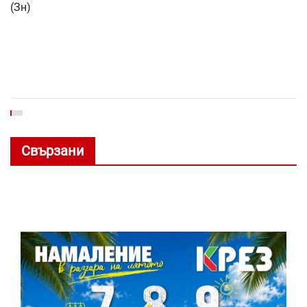
(Зн)
Свързани