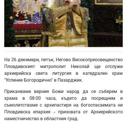
На 26 декември, петък, Негово Високопреосвещенство
Пловдивският митрополит Николай ще отслужи
архиерейска света литургия в катедрален храм
"Успение Богородично" в Пазарджик.
Приканваме верния Божи народ да се съберем в
храма в 08:00 часа, където да посрещнем и
съмолитстваме с архипастиря на богоспасаемата ни
Пловдивска епархия .- призовата от Архиерейското
наместничество в областния град.