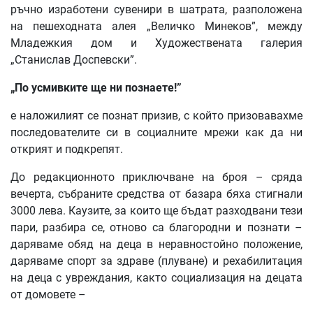
ръчно изработени сувенири в шатрата, разположена
на пешеходната алея „Величко Минеков”, между
Младежкия дом и Художествената галерия
„Станислав Доспевски”.
„По усмивките ще ни познаете!”
е наложилият се познат призив, с който призовавахме
последователите си в социалните мрежи как да ни
открият и подкрепят.
До редакционното приключване на броя – сряда
вечерта, събраните средства от базара бяха стигнали
3000 лева. Каузите, за които ще бъдат разходвани тези
пари, разбира се, отново са благородни и познати –
даряваме обяд на деца в неравностойно положение,
даряваме спорт за здраве (плуване) и рехабилитация
на деца с увреждания, както социализация на децата
от домовете –