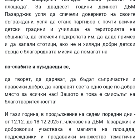
площада”. За двадесет години дейност ДБМ
Пазарджик успя да спечели доверието на своите
съграждани, успя да стане партньор с почти всички
детски градини и училища на територията на
общината, да спечели подкрепата им, да даде пример
и да запали стотици, ако не и хиляди добри детски
сърца с благородната мисия да помагат на
по-слабите и нуждаещи се,
да творят, да даряват, да бъдат съпричастни и
правейки добро, да направят света едно още по-добро
място за всички нас! Защото в това е смисълът на
благотворителността!
И тази година, в продължение на седем поредни дни -
от 12.12. до 18.12.2025 г.,членове на ДБМ Пазарджик и
доброволци участваха в магията на площада,
подреждайки и продавайки множество тематични