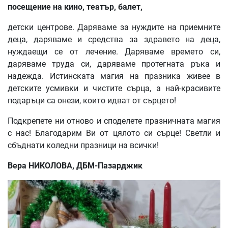
посещение на кино, театър, балет,
детски центрове. Даряваме за нуждите на приемните
деца, даряваме и средства за здравето на деца,
нуждаещи се от лечение. Даряваме времето си,
даряваме труда си, даряваме протегната ръка и
надежда. Истинската магия на празника живее в
детските усмивки и чистите сърца, а най-красивите
подаръци са онези, които идват от сърцето!
Подкрепете ни отново и споделете празничната магия
с нас! Благодарим Ви от цялото си сърце! Светли и
сбъднати коледни празници на всички!
Вера НИКОЛОВА, ДБМ-Пазарджик