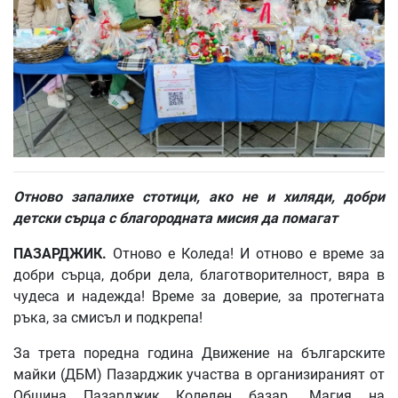
Отново запалихе стотици, ако не и хиляди, добри
детски сърца с благородната мисия да помагат
ПАЗАРДЖИК.
Отново е Коледа! И отново е време за
добри сърца, добри дела, благотворителност, вяра в
чудеса и надежда! Време за доверие, за протегната
ръка, за смисъл и подкрепа!
За трета поредна година Движение на българските
майки (ДБМ) Пазарджик участва в организираният от
Община Пазарджик Коледен базар „Магия на