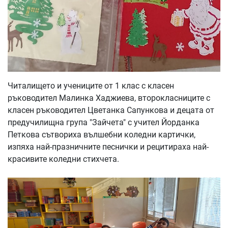
Читалището и учениците от 1 клас с класен
ръководител Малинка Хаджиева, второкласниците с
класен ръководител Цветанка Сапункова и децата от
предучилищна група "Зайчета" с учител Йорданка
Петкова сътвориха вълшебни коледни картички,
изпяха най-празничните песнички и рецитираха най-
красивите коледни стихчета.