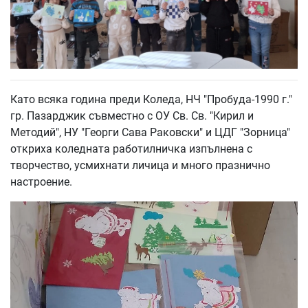
Като всяка година преди Коледа, НЧ "Пробуда-1990 г."
гр. Пазарджик съвместно с ОУ Св. Св. "Кирил и
Методий", НУ "Георги Сава Раковски" и ЦДГ "Зорница"
откриха коледната работилничка изпълнена с
творчество, усмихнати личица и много празнично
настроение.