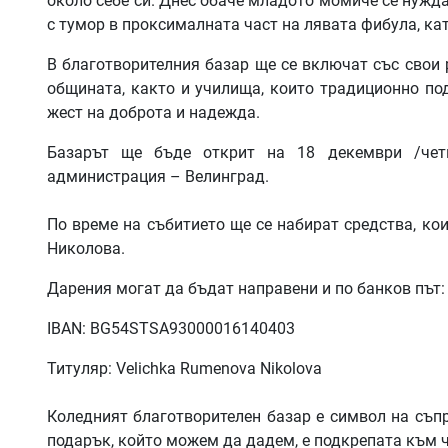
около себе си. Днес обаче младото момиче се нужда
с тумор в проксималната част на лявата фибула, ка
В благотворителния базар ще се включат със свои 
общината, както и училища, които традиционно по
жест на доброта и надежда.
Базарът ще бъде открит на 18 декември /чет
администрация – Велинград.
По време на събитието ще се набират средства, ко
Николова.
Дарения могат да бъдат направени и по банков път:
IBAN: BG54STSA93000016140403
Титуляр: Velichka Rumenova Nikolova
Коледният благотворителен базар е символ на съпр
подарък, който можем да дадем, е подкрепата към ч