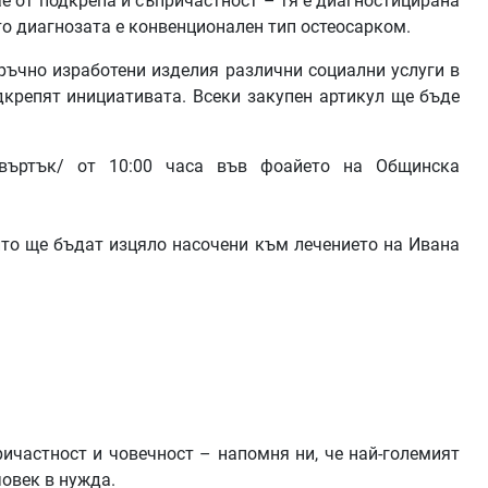
е от подкрепа и съпричастност – тя е диагностицирана
то диагнозата е конвенционален тип остеосарком.
ръчно изработени изделия различни социални услуги в
дкрепят инициативата. Всеки закупен артикул ще бъде
въртък/ от 10:00 часа във фоайето на Общинска
ито ще бъдат изцяло насочени към лечението на Ивана
ичастност и човечност – напомня ни, че най-големият
овек в нужда.