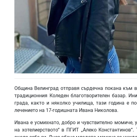
Община Велинград отправя сърдечна покана към вс
традиционния Коледен благотворителен базар. Ини
града, както и няколко училища, тази година е п
лечението на 17-годишната Ивана Николова.
Ивана е усмихнато, добро и чувствително момиче, 
на хотелиерството“ в ПГИТ „Алеко Константинов“.