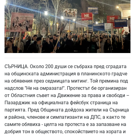
СЪРНИЦА. Около 200 души се събраха пред сградата
на общинската администрация в планинското градче
на обявения през седмицата митинг. Той премина под
надслов "Не на омразата!". Протестът бе организиран
от Областния съвет на Движение за права и свободи –
Пазарджик на официалната фейсбук страница на
партията. Пред Общината дойдоха жители на Сърница
и района, членове и симпатизанти на ДПС, а както те
самите обявиха - целта на протеста е за запазване на
добрия тон в обществото, спокойствието на хората и