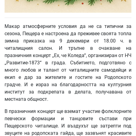
Макар атмосферните условия да не са типични за
сезона, Пещера е настроена да преживее своята топла
зимна приказка на 9 декември от 18.00 ч. в
читалищния салон. И тръпне в очакване на
празничния концерт „Ех, че Коледа“, организиран от НЧ
„Развитие-1873“ в града. Събитието, подготвяно с
много любов и талант от читалищните самодейци и
екип е дар за жителите и гостите на Родопското
градче. И е израз на благодарността на културния
институт за подкрепата в делата, получавана от
местната общност.
В празничния концерт ще вземат участие фолклорните
певчески формации и танцовите състави при
Пещерското читалище. И въздухът ще затрепти под
звуците на родопската гайда, ще зазвънят красивите