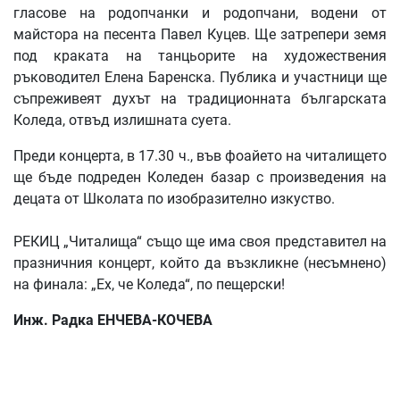
гласове на родопчанки и родопчани, водени от
майстора на песента Павел Куцев. Ще затрепери земя
под краката на танцьорите на художествения
ръководител Елена Баренска. Публика и участници ще
съпреживеят духът на традиционната българската
Коледа, отвъд излишната суета.
Преди концерта, в 17.30 ч., във фоайето на читалището
ще бъде подреден Коледен базар с произведения на
децата от Школата по изобразително изкуство.
РЕКИЦ „Читалища“ също ще има своя представител на
празничния концерт, който да възкликне (несъмнено)
на финала: „Ех, че Коледа“, по пещерски!
Инж. Радка ЕНЧЕВА-КОЧЕВА