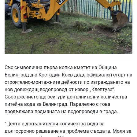
Със символична първа копка кметът на Община
Велинград д-р Костадин Коев даде официален старт на
строително-монтажните дейности по изграждането на
нов довеждащ водопровод от извор „Клептуза“.
Съоръжението ще осигури допълнителни количества
питейна вода за Велинград. Паралелно с това
продължава подмяната на водопроводи в града.
“Целта е допълнителни количества вода за
дългосрочно решаване на проблема с водата. Моля за