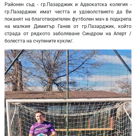
Районен съд - гр.Пазарджик и Адвокатска колегия -
гр.Пазарджик имат честта и удоволствието да Ви
поканят на благотворителен футболен мач в подкрепа
на малкия Димитър Ганев от гр.Пазарджик, който
страда от рядкото заболяване Синдром на Аперт /
болестта на счупените кукли/.