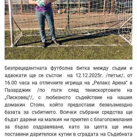
Безпрецедентната футболна битка между съдии и
адвокати ще се състои на 12.12.2025г. /петък/, от
16.00 часа на отличните игрища на „Релакс Арена“ в
Пазарджик /по пътя след тенискортовете на
„Писковец“/, с любезното съдействие на нашия
домакин Стоян, който предостави безвъзмездно
базата за събитието. Всички събрани средства ще
бъдат дарени на малкия ни приятел с благопожелания
за бързо оздравяване, като за целта ще има
поставени дарителски кутии в сградата на Съдебната