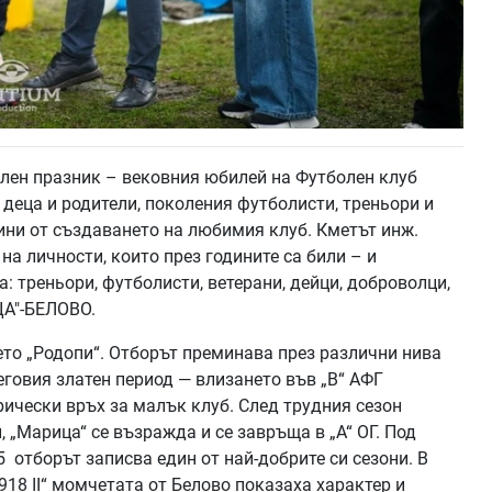
лен празник – вековния юбилей на Футболен клуб
 деца и родители, поколения футболисти, треньори и
ини от създаването на любимия клуб. Кметът инж.
а личности, които през годините са били – и
: треньори, футболисти, ветерани, дейци, доброволци,
ЦА"-БЕЛОВО.
мето „Родопи“. Отборът преминава през различни нива
еговия златен период — влизането във „В“ АФГ
рически връх за малък клуб. След трудния сезон
 „Марица“ се възражда и се завръща в „А“ ОГ. Под
 отборът записва един от най-добрите си сезони. В
918 II“ момчетата от Белово показаха характер и