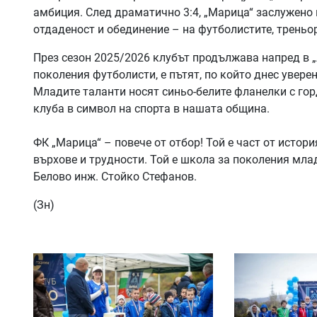
амбиция. След драматично 3:4, „Марица“ заслужено 
отдаденост и обединение – на футболистите, треньо
През сезон 2025/2026 клубът продължава напред в „
поколения футболисти, е пътят, по който днес увер
Младите таланти носят синьо-белите фланелки с гор
клуба в символ на спорта в нашата община.
ФК „Марица“ – повече от отбор! Той е част от истори
върхове и трудности. Той е школа за поколения мла
Белово инж. Стойко Стефанов.
(Зн)