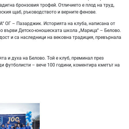
вдигна бронзовия трофей. Отличието е плод на труд,
рския щаб, ръководството и верните фенове.
А“ ОГ – Пазарджик. Историята на клуба, написана от
ено върви Детско-юношеската школа „Марица“ – Белово.
дост и са наследници на вековна традиция, превърнала
ята и духа на Белово. Той е клуб, преминал през
ди футболисти – вече 100 години, коментира кметът на