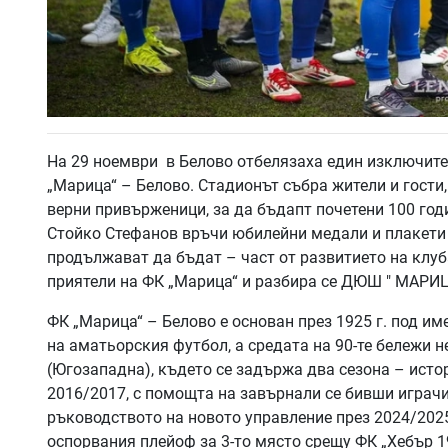
На 29 ноември в Белово отбелязаха един изключите
„Марица“ – Белово. Стадионът събра жители и гости,
верни привърженици, за да бъдапт почетени 100 год
Стойко Стефанов връчи юбилейни медали и плакети н
продължават да бъдат – част от развитието на клуба
приятели на ФК „Марица“ и разбира се ДЮШ " МАРИ
ФК „Марица“ – Белово е основан през 1925 г. под и
на аматьорския футбол, а средата на 90-те бележи н
(Югозападна), където се задържа два сезона – исто
2016/2017, с помощта на завърнали се бивши играчи,
ръководството на новото управление през 2024/2025
оспорвания плейоф за 3-то място срещу ФК „Хебър 1