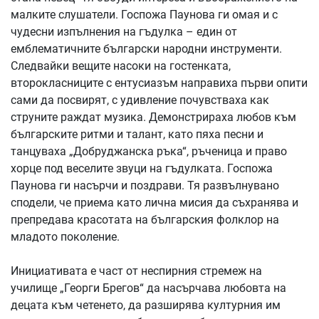
малките слушатели. Госпожа Паунова ги омая и с
чудесни изпълнения на гъдулка – един от
емблематичните български народни инструменти.
Следвайки вещите насоки на гостенката,
второкласниците с ентусиазъм направиха първи опити
сами да посвирят, с удивление почувстваха как
струните раждат музика. Демонстрираха любов към
българските ритми и талант, като пяха песни и
танцуваха „Добруджанска ръка“, ръченица и право
хорце под веселите звуци на гъдулката. Госпожа
Паунова ги насърчи и поздрави. Тя развълнувано
сподели, че приема като лична мисия да съхранява и
препредава красотата на българския фолклор на
младото поколение.
Инициативата е част от неспирния стремеж на
училище „Георги Брегов“ да насърчава любовта на
децата към четенето, да разширява културния им