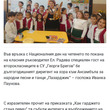
Във връзка с Националния ден на четенето по покана
на класния ръководител Ел. Радева специален гост на
второкласниците в СУ „Георги Брегов“ бе
дългогодишният диригент на хора към Ансамбъла за
народни песни и танци „Пазарджик“ – госпожа Иванка
Паунова.
С изразителен прочит на приказката „Как гарджето
стана певец“ тя събуди интереса и въображението на