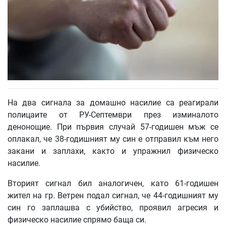
На два сигнала за домашно насилие са реагирали
полицаите от РУ-Септември през изминалото
денонощие. При първия случай 57-годишен мъж се
оплакал, че 38-годишният му син е отправил към него
закани и заплахи, както и упражнил физическо
насилие.
Вторият сигнал бил аналогичен, като 61-годишен
жител на гр. Ветрен подал сигнал, че 44-годишният му
син го заплашва с убийство, проявил агресия и
физическо насилие спрямо баща си.