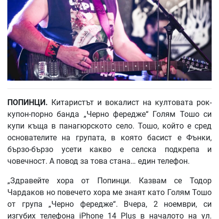
ПОПИНЦИ
.
Китаристът и вокалист на култовата рок-
купон-порно банда „Черно фередже“ Голям Тошо си
купи къща в панагюрското село. Тошо, който е сред
основателите на групата, в която басист е Фънки,
бързо-бързо усети какво е селска подкрепа и
човечност. А повод за това стана… един телефон.
„Здравейте хора от Попинци. Казвам се Тодор
Чардаков но повечето хора ме знаят като Голям Тошо
от група „Черно фередже“. Вчера, 2 ноември, си
изгубих телефона iPhone 14 Plus в началото на ул.