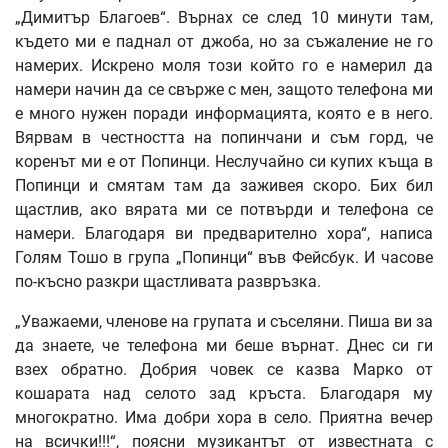
„Димитър Благоев“. Върнах се след 10 минути там,
където ми е паднал от джоба, но за съжаление не го
намерих. Искрено моля този който го е намерил да
намери начин да се свърже с мен, защото телефона ми
е много нужен поради информацията, която е в него.
Вярвам в честността на попинчани и съм горд, че
коренът ми е от Попинци. Неслучайно си купих къща в
Попинци и смятам там да заживея скоро. Бих бил
щастлив, ако вярата ми се потвърди и телефона се
намери. Благодаря ви предварително хора“, написа
Голям Тошо в група „Попинци“ във Фейсбук. И часове
по-късно разкри щастливата развръзка.
„Уважаеми, членове на групата и съселяни. Пиша ви за
да знаете, че телефона ми беше върнат. Днес си ги
взех обратно. Добрия човек се казва Марко от
кошарата над селото зад кръста. Благодаря му
многократно. Има добри хора в село. Приятна вечер
на всички!!!“, поясни музикантът от известната с