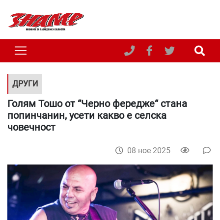
ДРУГИ
Голям Тошо от “Черно фередже“ стана
попинчанин, усети какво е селска
човечност
08 ное 2025