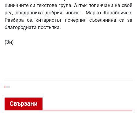
циничните си текстове група. А пък попинчани на свой
ред поздравиха добрия човек - Марко Карабойчев.
Разбира се, китаристът почерпил съселянина си за
благородната постъпка.
(Зн)
Свързани