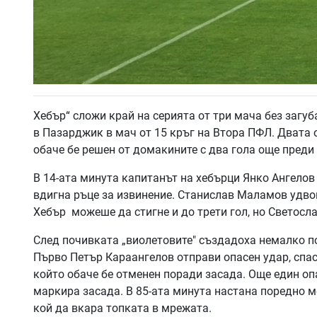
Хебър“ сложи край на серията от три мача без загуба 
в Пазарджик в мач от 15 кръг на Втора ПФЛ. Двата 
обаче бе решен от домакините с два гола още преди
В 14-ата минута капитанът на хебърци Янко Ангелов
вдигна ръце за извинение. Станислав Маламов удвои
Хебър можеше да стигне и до трети гол, но Светосл
След почивката „виолетовите" създадоха немалко по
Първо Петър Караангелов отправи опасен удар, спас
който обаче бе отменен поради засада. Още един оп
маркира засада. В 85-ата минута настана поредно м
кой да вкара топката в мрежата.