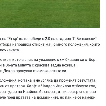
на "Етър" като победи с 2:0 на стадион "Г. Бенковски"
отбора направиха открит мач с много положения, който
 почивката.
 откри, като в знак на уважение към бившия си отбор
 в 36-ата минута с красива задна ножица.
ав Диков пропусна възможностите си.
ложения, но така и не успяха да променят резултата.
ен от вратаря. Халфът Чавдар Ивайлов отбеляза гол,
асен удар на Ивайлов бе спасен, а тъчреферът отново
еле пред вратата на домакините, но пак не се намери