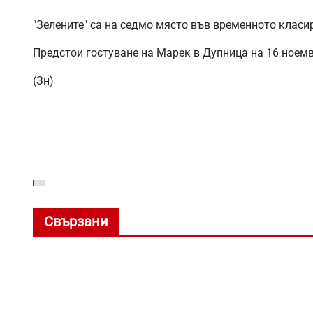
"Зелените" са на седмо място във временното класир
Предстои гостуване на Марек в Дупница на 16 ноемвр
(Зн)
Свързани