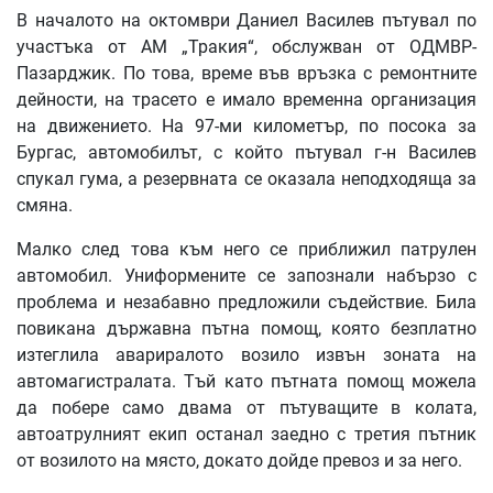
В началото на октомври Даниел Василев пътувал по
участъка от АМ „Тракия“, обслужван от ОДМВР-
Пазарджик. По това, време във връзка с ремонтните
дейности, на трасето е имало временна организация
на движението. На 97-ми километър, по посока за
Бургас, автомобилът, с който пътувал г-н Василев
спукал гума, а резервната се оказала неподходяща за
смяна.
Малко след това към него се приближил патрулен
автомобил. Униформените се запознали набързо с
проблема и незабавно предложили съдействие. Била
повикана държавна пътна помощ, която безплатно
изтеглила авариралото возило извън зоната на
автомагистралата. Тъй като пътната помощ можела
да побере само двама от пътуващите в колата,
автоатрулният екип останал заедно с третия пътник
от возилото на място, докато дойде превоз и за него.