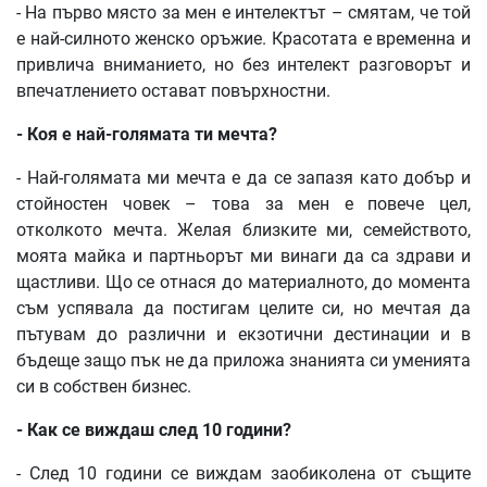
- На първо място за мен е интелектът – смятам, че той
е най-силното женско оръжие. Красотата е временна и
привлича вниманието, но без интелект разговорът и
впечатлението остават повърхностни.
-
Коя
е
най
-
голямата
ти
мечта
?
- Най-голямата ми мечта е да се запазя като добър и
стойностен човек – това за мен е повече цел,
отколкото мечта. Желая близките ми, семейството,
моята майка и партньорът ми винаги да са здрави и
щастливи. Що се отнася до материалното, до момента
съм успявала да постигам целите си, но мечтая да
пътувам до различни и екзотични дестинации и в
бъдеще защо пък не да приложа знанията си уменията
си в собствен бизнес.
-
Как
се
виждаш
след
10
години
?
- След 10 години се виждам заобиколена от същите