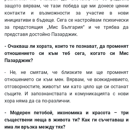
защото вярвам, че тази победа ще ми донесе ценни
контакти и възможности за участие в нови
инициативи в бъдеще. Сега се настройвам психически
за предстоящия „Мис България“ и че трябва да
представя достойно Пазарджик.
-
Очакваш
ли
хората
,
които
те
познават
,
да
променят
отношението
си
към
теб
сега
,
когато
си
Мис
Пазарджик
?
- Не, не смятам, че близките ми ще променят
отношението си към мен. Вярвам, че всекидневието,
отговорностите, животът ми като цяло ще си останат
същите. И запознанствата и комуникацията с нови
хора няма да са по-различни.
-
Модерен
петобой
,
икономика
и
красота
–
три
съществени
неща
в
живота
ти
?
Как
ги
съчетаваш
и
има
ли
връзка
между
тях
?