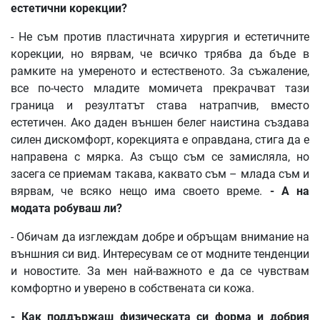
естетични
корекции
?
- Не съм против пластичната хирургия и естетичните
корекции, но вярвам, че всичко трябва да бъде в
рамките на умереното и естественото. За съжаление,
все по-често младите момичета прекрачват тази
граница и резултатът става натрапчив, вместо
естетичен. Ако даден външен белег наистина създава
силен дискомфорт, корекцията е оправдана, стига да е
направена с мярка. Аз също съм се замисляла, но
засега се приемам такава, каквато съм – млада съм и
вярвам, че всяко нещо има своето време.
-
А
на
модата
робуваш
ли
?
- Обичам да изглеждам добре и обръщам внимание на
външния си вид. Интересувам се от модните тенденции
и новостите. За мен най-важното е да се чувствам
комфортно и уверено в собствената си кожа.
-
Как
поддържаш
физическата
си
форма
и
добрия