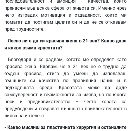
последователност и амбиция – качества, които
пренасям във всяка сфера от живота си. Именно чрез
него изградих мотивация и отдаденост, които ми
помагат да постигам целите си и да не се отказвам
пред трудностите.
-
Лесно
ли
е
да
си
красива
жена
в
21
век
?
Какво
дава
и
какво
взима
красотата
?
- Благодаря и се радвам, когато ме определят като
красива жена. Вярвам, че в 21 век не е трудно да
бъдеш красива, стига да умееш да използваш
външните си качества по правилния начин и в
подходящата среда. Красотата може да даде
самоувереност и възможности за изява, но понякога
носи и предизвикателства – често хората са
предубедени и свързват външната привлекателност с
липса на интелект.
-
Какво
мислиш
за
пластичната
хирургия
и
останалите