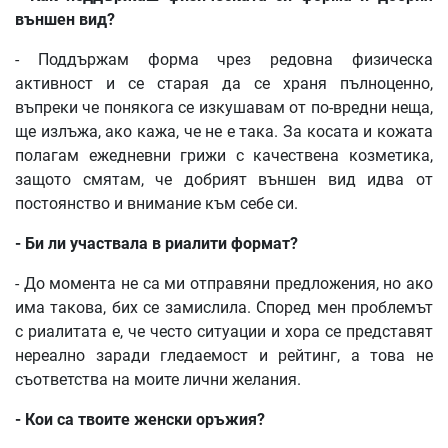
външен
вид
?
- Поддържам форма чрез редовна физическа
активност и се старая да се храня пълноценно,
въпреки че понякога се изкушавам от по-вредни неща,
ще излъжа, ако кажа, че не е така. За косата и кожата
полагам ежедневни грижи с качествена козметика,
защото смятам, че добрият външен вид идва от
постоянство и внимание към себе си.
-
Би
ли
участвала
в
риалити
формат
?
- До момента не са ми отправяни предложения, но ако
има такова, бих се замислила. Според мен проблемът
с риалитата е, че често ситуации и хора се представят
нереално заради гледаемост и рейтинг, а това не
съответства на моите лични желания.
-
Кои
са
твоите
женски
оръжия
?