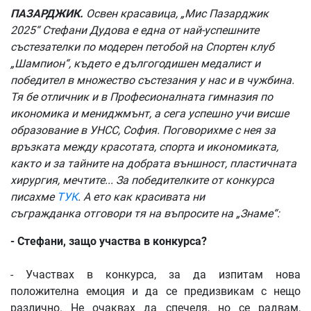
ПАЗАРДЖИК
.
Освен красавица, „Мис Пазарджик
2025“ Стефани Дудова е една от най-успешните
състезателки по модерен петобой на Спортен клуб
„Шампион“, където е дългогодишен медалист и
победител в множество състезания у нас и в чужбина.
Тя бе отличник и в Професионалната гимназия по
икономика и мениджмънт, а сега успешно учи висше
образование в УНСС, София. Поговорихме с нея за
връзката между красотата, спорта и икономиката,
както и за тайните на добрата външност, пластичната
хирургия, мечтите... За победителките от конкурса
писахме
ТУК
. А ето как красивата ни
съгражданка отговори тя на въпросите на „Знаме“:
- Стефани, з
ащо
участва
в
конкурса
?
- Участвах в конкурса, за да изпитам нова
положителна емоция и да се предизвикам с нещо
различно. Не очаквах да спечеля, но се радвам,