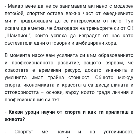
- Макар вече да не се занимавам активно с модерен
петобой, спортът остава важна част от ежедневието
ми и продължавам да се интересувам от него. Тук
искам да вметна, че благодаря на треньорите си от СК
„Шампион“, които успяха да изградят от нас като
състезатели едни отговорни и амбицирани хора.
В момента насочвам усилията си към образованието
и професионалното развитие, защото вярвам, че
красотата е временен ресурс, докато знанията и
уменията имат трайна стойност. Общото между
спорта, икономиката и красотата са дисциплината и
отговорността – основи, върху които градя личния и
професионалния си път.
-
Какви
уроци
научи
от
спорта
и
как
ги
прилагаш
в
живота
?
- Спортът ме научи и на устойчивост,