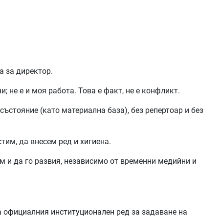
а за директор.
; не е и моя работа. Това е факт, не е конфликт.
състояние (като материална база), без репертоар и без
тим, да внесем ред и хигиена.
ам и да го развия, независимо от временни медийни и
а официалния институционален ред за задаване на