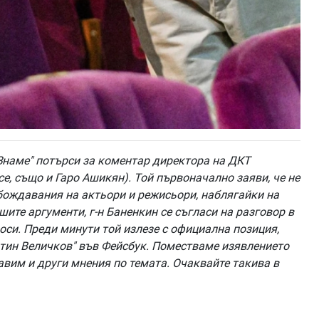
Знаме" потърси за коментар директора на ДКТ
е, също и Гаро Ашикян). Той първоначално заяви, че не
бождавания на актьори и режисьори, наблягайки на
ите аргументи, г-н Баненкин се съгласи на разговор в
оси. Преди минути той излезе с официална позиция,
нтин Величков" във Фейсбук. Поместваме изявлението
авим и други мнения по темата. Очаквайте такива в