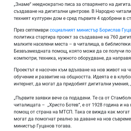
„Знаме“ нееднократно писа за отварянето на дигит
създаване на дигитални центрове. В Народно читалищ
техният културен дом е сред първите 4 одобрени в 
През септември
социалният министър Борислав Гуц
политика стартира проект за създаване на 760 дигит
малките населени места – в читалища, в библиотеки
Безвъзмездната помощ, която може да се получи по п
компютри, техника, нужното оборудване, да направя
Проектът е насочен към вдъхване на нов живот на ч
обучение и развитие на общността. Идеята е в клубо
интернет, да могат да придобият дигитални умения, 
„Първите заявки вече са подадени. Те са от Стамбол
читалищата – „Христо Ботев“, е от 1928 година и на
помощ от страна на МТСП. Така се вижда как могат с
могат да помогнат реално за даване на нов съвреме
министър Гуцанов тогава.