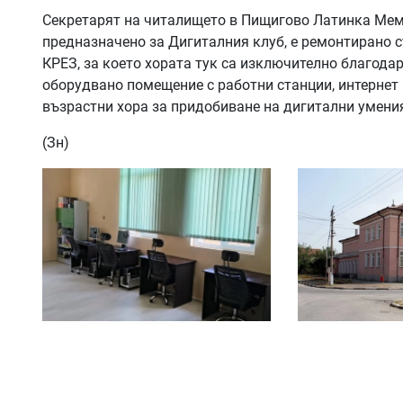
Секретарят на читалището в Пищигово Латинка Меме
предназначено за Дигиталния клуб, е ремонтирано с
КРЕЗ, за което хората тук са изключително благодарн
оборудвано помещение с работни станции, интернет 
възрастни хора за придобиване на дигитални умени
(Зн)