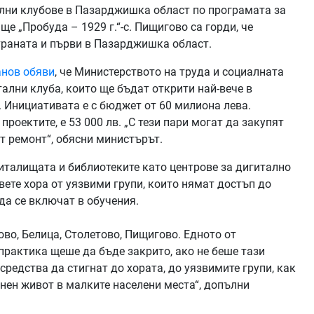
ални клубове в Пазарджишка област по програмата за
е „Пробуда – 1929 г.“-с. Пищигово са горди, че
страната и първи в Пазарджишка област.
анов обяви
, че Министерството на труда и социалната
ални клуба, които ще бъдат открити най-вече в
. Инициативата е с бюджет от 60 милиона лева.
роектите, е 53 000 лв. „С тези пари могат да закупят
т ремонт“, обясни министърът.
италищата и библиотеките като центрове за дигитално
вете хора от уязвими групи, които нямат достъп до
да се включат в обучения.
ово, Белица, Столетово, Пищигово. Едното от
 практика щеше да бъде закрито, ако не беше тази
редства да стигнат до хората, до уязвимите групи, как
нен живот в малките населени места“, допълни