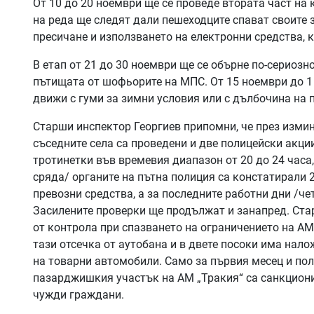
От 10 до 20 ноември ще се проведе втората част на 
на реда ще следят дали пешеходците спават своите
пресичане и използването на електронни средства, 
В етап от 21 до 30 ноември ще се обърне по-сериоз
пътищата от шофьорите на МПС. От 15 ноември до 1
движи с гуми за зимни условия или с дълбочина на 
Старши инспектор Георгиев припомни, че през изми
съседните села са проведени и две полицейски акци
тротинетки във времевия диапазон от 20 до 24 часа,
сряда/ органите на пътна полиция са констатирали
превозни средства, а за последните работни дни /че
Засилените проверки ще продължат и занапред. Ста
от контрола при спазването на ограничението на АМ 
тази отсечка от аутобана и в двете посоки има нал
на товарни автомобили. Само за първия месец и по
пазарджишкия участък на АМ „Тракия“ са санкциони
чужди граждани.