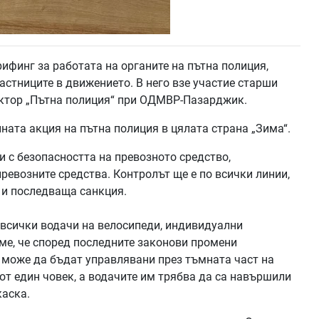
ифинг за работата на органите на пътна полиция,
астниците в движението. В него взе участие старши
сектор „Пътна полиция“ при ОДМВР-Пазарджик.
ната акция на пътна полиция в цялата страна „Зима“.
и с безопасността на превозното средство,
ревозните средства. Контролът ще е по всички линии,
 и последваща санкция.
а всички водачи на велосипеди, индивидуални
ме, че според последните законови промени
 може да бъдат управлявани през тъмната част на
 от един човек, а водачите им трябва да са навършили
каска.