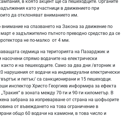
кампания, в която акцент ще са пешеходците. Органите
 задължения като участници в движението при
които да отклоняват вниманието им.
но внимание на спазването на Закона за движение по
 март е задължително пътното преводно средство да се
протектора не по-малко от 4 мм.
наващата седмица на територията на Пазарджик и
и насочени спрямо водачите на електрически
 както и на пешеходците. Само за два дни /вторник и
 20 нарушения от водачи на индивидуални електрически
твъртък и петък/ са санкционирани и 15 пешеходци.
рши инспектор Христо Георгиев информира за ефекта
„Тракия“ в зоната между 70-ти и 90-ти километър. В
ожена забрана за изпреварване от страна на шофьорите
ловина от въвеждането на това ограничение в
рани общо 60 водачи на камиони, в това число и