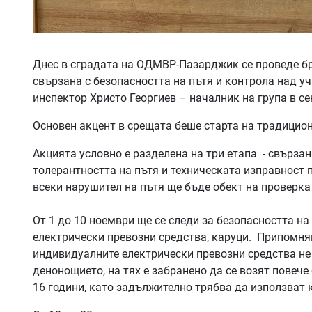
Днес в сградата на ОДМВР-Пазарджик се проведе бр
свързана с безопасността на пътя и контрола над уч
инспектор Христо Георгиев – началник на група в 
Основен акцент в срещата беше старта на традицион
Акцията условно е разделена на три етапа - свързан
толерантността на пътя и техническата изправност п
всеки нарушител на пътя ще бъде обект на проверка
От 1 до 10 ноември ще се следи за безопасността н
електрически превозни средства, каруци. Припомня
индивидуалните електрически превозни средства не
денонощието, на тях е забранено да се возят повече
16 години, като задължително трябва да използват 