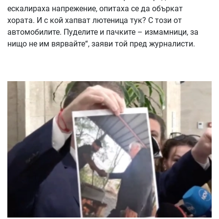
ескалираха напрежение, опитаха се да объркат
хората. И с кой хапват лютеница тук? С този от
автомобилите. Пуделите и пачките – измамници, за
нищо не им вярвайте“, заяви той пред журналисти.