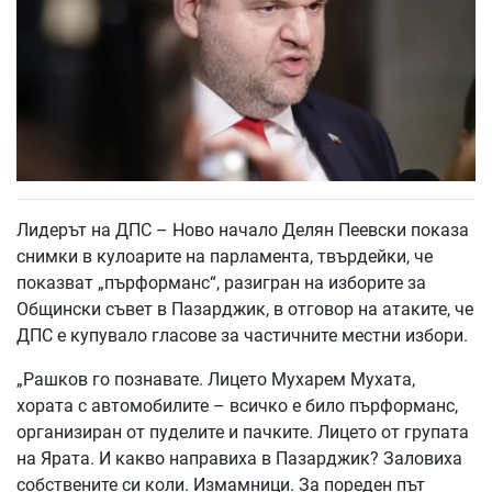
Лидерът на ДПС – Ново начало Делян Пеевски показа
снимки в кулоарите на парламента, твърдейки, че
показват „пърформанс“, разигран на изборите за
Общински съвет в Пазарджик, в отговор на атаките, че
ДПС е купувало гласове за частичните местни избори.
„Рашков го познавате. Лицето Мухарем Мухата,
хората с автомобилите – всичко е било пърформанс,
организиран от пуделите и пачките. Лицето от групата
на Ярата. И какво направиха в Пазарджик? Заловиха
собствените си коли. Измамници. За пореден път