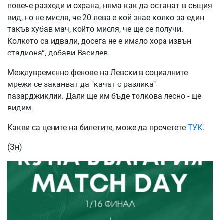
повече разходи и охрана, няма как да останат в същия
вид, но не мисля, че 20 лева е кой знае колко за един
такъв хубав мач, който мисля, че ще се получи.
Колкото са идвали, досега не е имало хора извън
стадиона“, добави Василев.
Междувременно фенове на Левски в социалните
мрежи се заканват да "качат с разлика"
пазарджиклии. Дали ще им бъде толкова лесно - ще
видим.
Какви са цените на билетите, може да прочетете
ТУК
.
(Зн)