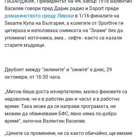
ПАЗАРДЖИК. Президентът на ФК Хебър 1918 Валентин
Василев говори пред Дарик радио и Dsport преди
домакинството срещу Левски
в 1/16-финалите на
Sesame Купа на България, а колегите от Sportlive ги
цитираха и използваха снимката на "Знаме" без да
упоменат източника, ама... сефте - както са казали
старите мъдреци.
Двубоят между "зелените" и "сините" е днес, 29
октомври, от 16:30 часа.
„Митов беше доста изчерпателен, малко феновете са
недоволни, че е в работен ден и часът е в работно
време. Така може да се направи програмата, не
можем да обвиняваме БФС, явно няма по-добро
време“, започна Валентин Василев.
„Цените са променени, не са както обичайно, ще имаме