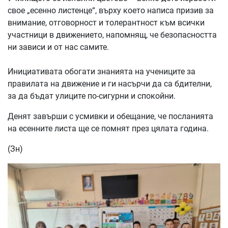
свое „есенно листенце“, върху което написа призив за
внимание, отговорност и толерантност към всички
участници в движението, напомнящ, че безопасността
ни зависи и от нас самите.
Инициативата обогати знанията на учениците за
правилата на движение и ги насърчи да са бдителни,
за да бъдат улиците по-сигурни и спокойни.
Денят завърши с усмивки и обещание, че посланията
на есенните листа ще се помнят през цялата година.
(Зн)