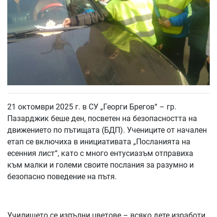
21 октомври 2025 г. в СУ „Георги Брегов“ – гр.
Пазарджик беше ден, посветен на безопасността на
движението по пътищата (БДП). Учениците от начален
етап се включиха в инициативата „Посланията на
есенния лист“, като с много ентусиазъм отправиха
към малки и големи своите послания за разумно и
безопасно поведение на пътя.
Училището се изпълни цветове – всяко дете изработи