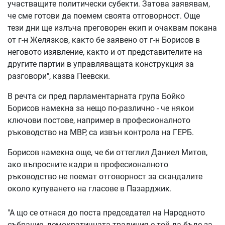
участващите политически субекти. Затова заявявам,
че сме готови да поемем своята отговорност. Още
тези дни ще излъча преговорен екип и очаквам покана
от г-н Желязков, както бе заявено от г-н Борисов в
неговото изявление, както и от представителите на
другите партии в управляващата конструкция за
разговори", казва Пеевски.
В речта си пред парламентарната група Бойко
Борисов намекна за нещо по-различно - че някои
ключови постове, например в професионалното
ръководство на МВР, са извън контрола на ГЕРБ.
Борисов намекна още, че би оттеглил Даниел Митов,
ако въпросните кадри в професионалното
ръководство не поемат отговорност за скандалите
около купуването на гласове в Пазарджик.
"А що се отнася до поста председател на Народното
събрание, демократичната традиция е той да бъде за