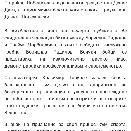
Grappling. Победител в подглавната среща стана Денис
Дуев, а в динамичен боксов мач с нокаут триумфира
Даниел Полежански.
В кикбоксовата част на вечерта публиката бе
свидетел на зрелищна битка между Борислав Радилов
и Трайчо Чорбаджиев, в която победата заслужено
грабна Борислав Радилов. Всички бойци се
представиха на изключително високо ниво,
демонстрирайки професионализъм и спортсменство.
Организаторът Красимир Толупов изрази своята
благодарност към целия екип, допринесъл за
безупречната организация и успешното провеждане
на събитието, както и към спонсорите и партньорите,
които подкрепят развитието на бойните спортове във
Велинград.
В знак на признание за своя принос към спорта,