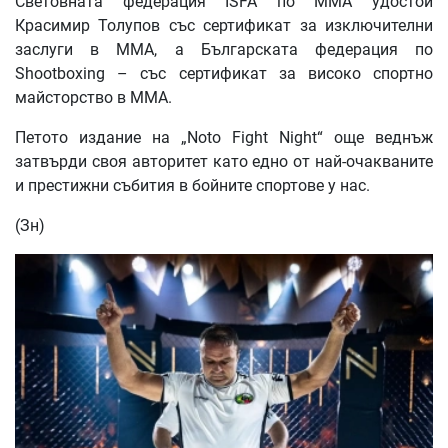
Световната федерация ISFA по ММА удостои
Красимир Толупов със сертификат за изключителни
заслуги в ММА, а Българската федерация по
Shootboxing – със сертификат за високо спортно
майсторство в ММА.
Петото издание на „Noto Fight Night“ още веднъж
затвърди своя авторитет като едно от най-очакваните
и престижни събития в бойните спортове у нас.
(Зн)