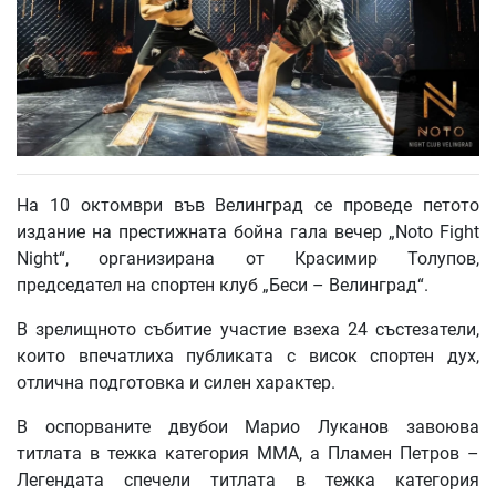
На 10 октомври във Велинград се проведе петото
издание на престижната бойна гала вечер „Noto Fight
Night“, организирана от Красимир Толупов,
председател на спортен клуб „Беси – Велинград“.
В зрелищното събитие участие взеха 24 състезатели,
които впечатлиха публиката с висок спортен дух,
отлична подготовка и силен характер.
В оспорваните двубои Марио Луканов завоюва
титлата в тежка категория MMA, а Пламен Петров –
Легендата спечели титлата в тежка категория