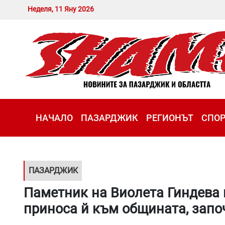
Неделя, 11 Яну 2026
НАЧАЛО
ПАЗАРДЖИК
РЕГИОНЪТ
СПО
ПАЗАРДЖИК
Паметник на Виолета Гиндева 
приноса й към общината, запо