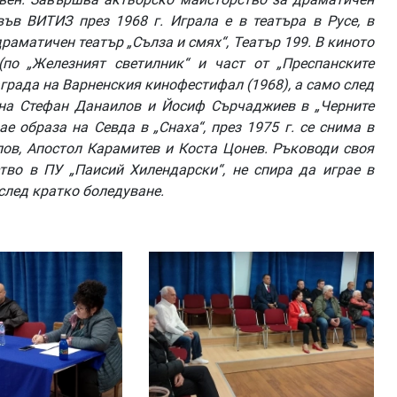
в ВИТИЗ през 1968 г. Играла е в театъра в Русе, в
драматичен театър „Сълза и смях“, Театър 199. В киното
(по „Железният светилник“ и част от „Преспанските
аграда на Варненския кинофестифал (1968), а само след
а на Стефан Данаилов и Йосиф Сърчаджиев в „Черните
ае образа на Севда в „Снаха“, през 1975 г. се снима в
лов, Апостол Карамитев и Коста Цонев. Ръководи своя
тво в ПУ „Паисий Хилендарски“, не спира да играе в
 след кратко боледуване.