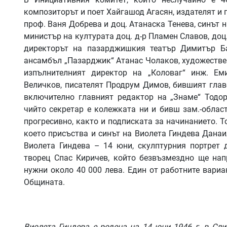
композиторът и поет Хайгашод Агасян, издателят и 
проф. Ваня Добрева и доц. Атанаска Тенева, синът 
министър на културата доц. д-р Пламен Славов, до
директорът на пазарджишкия театър Димитър Ба
ансамбъл „Пазарджик“ Атанас Чолаков, художествен
изпълнителният директор на „Коловаг“ инж. Ем
Величков, писателят Продрум Димов, бившият главе
включително главният редактор на „Знаме“ Тодор
чийто секретар е колежката ни и бивш зам.-облас
прогресивно, както и подписката за начинанието. Т
което присъства и синът на Виолета Гиндева Дана
Виолета Гиндева – 14 юни, скулптурния портрет
творец Спас Киричев, който безвъзмездно ще нап
нужни около 40 000 лева. Един от работните вариа
Общината.
Виолета Гиндева е родена на 14 юни 1946 г. в Сл