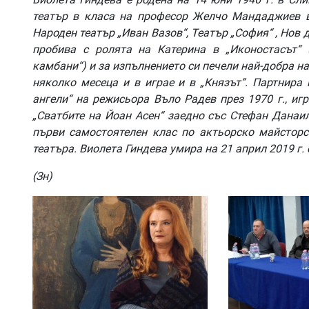
театър в класа на професор Желчо Мандаджиев въ
Народен театър „Иван Вазов“, Театър „София“ , Нов 
пробива с ролята на Катерина в „Иконостасът“ 
камбани“) и за изпълнението си печели най-добра н
няколко месеца и в играе и в „Князът“. Партнир
ангели“ на режисьора Въло Радев през 1970 г., игр
„Сватбите на Йоан Асен“ заедно със Стефан Данаи
първи самостоятелен клас по актьорско майсторс
театъра. Виолета Гиндева умира на 21 април 2019 г.
(Зн)