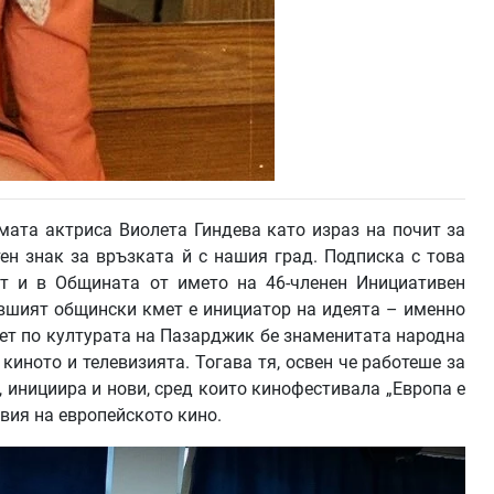
мата актриса Виолета Гиндева като израз на почит за
ен знак за връзката й с нашия град. Подписка с това
т и в Общината от името на 46-членен Инициативен
ившият общински кмет е инициатор на идеята – именно
кмет по културата на Пазарджик бе знаменитата народна
киното и телевизията. Тогава тя, освен че работеше за
 инициира и нови, сред които кинофестивала „Европа е
авия на европейското кино.