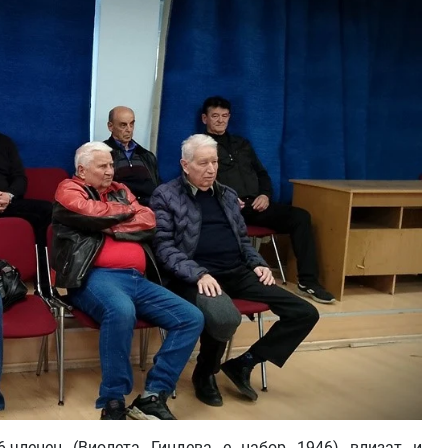
6-членен (Виолета Гиндева е набор 1946) влизат и