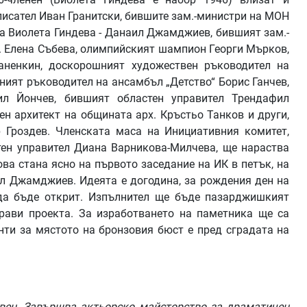
писател Иван Гранитски, бившите зам.-министри на МОН
на Виолета Гиндева - Данаил Джамджиев, бившият зам.-
ц. Елена Събева, олимпийският шампион Георги Мърков,
ненкин, доскорошният художествен ръководител на
ият ръководител на ансамбъл „Детство“ Борис Ганчев,
ил Йончев, бившият областен управител Трендафил
н архитект на общината арх. Кръстьо Танков и други,
 Гроздев. Членската маса на Инициативния комитет,
тен управител Диана Варникова-Милчева, ще нараства
ова стана ясно на първото заседание на ИК в петък, на
ил Джамджиев. Идеята е догодина, за рождения ден на
 да бъде открит. Изпълнител ще бъде пазарджишкият
рави проекта. За изработването на паметника ще са
нти за мястото на бронзовия бюст е пред сградата на
ивен. Завършва актьорско майсторство за драматичен