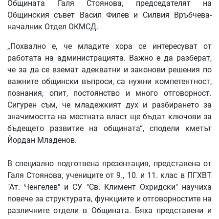
Общината Галя Стоянова, председателят на
Общинския съвет Васил Филев и Силвия Връбчева-
началник Отдел ОКМСД.
„Похвално е, че младите хора се интересуват от
работата на администрацията. Важно е да разберат,
че за да се вземат адекватни и законови решения по
важните общински въпроси, са нужни компетентност,
познания, опит, постоянство и много отговорност.
Сигурен съм, че младежкият дух и разбирането за
значимостта на местната власт ще бъдат ключови за
бъдещето развитие на общината“, сподели кметът
Йордан Младенов.
В специално подготвена презентация, представена от
Галя Стоянова, учениците от 9., 10. и 11. клас в ПГХВТ
"Ат. Ченгелев" и СУ "Св. Климент Охридски" научиха
повече за структурата, функциите и отговорностите на
различните отдели в Общината. Бяха представени и