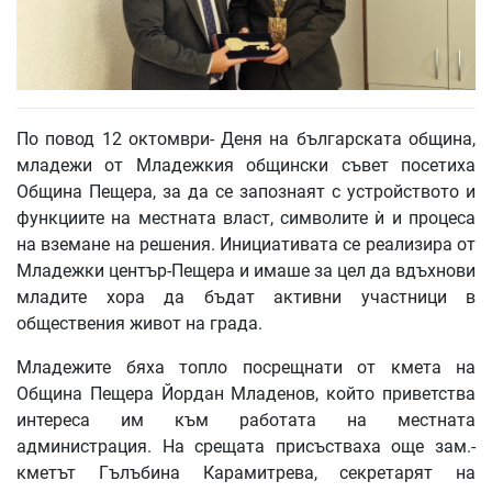
По повод 12 октомври- Деня на българската община,
младежи от Младежкия общински съвет посетиха
Община Пещера, за да се запознаят с устройството и
функциите на местната власт, символите ѝ и процеса
на вземане на решения. Инициативата се реализира от
Младежки център-Пещера и имаше за цел да вдъхнови
младите хора да бъдат активни участници в
обществения живот на града.
Младежите бяха топло посрещнати от кмета на
Община Пещера Йордан Младенов, който приветства
интереса им към работата на местната
администрация. На срещата присъстваха още зам.-
кметът Гълъбина Карамитрева, секретарят на