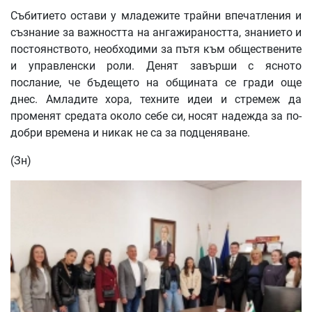
Събитието остави у младежите трайни впечатления и
съзнание за важността на ангажираността, знанието и
постоянството, необходими за пътя към обществените
и управленски роли. Денят завърши с ясното
послание, че бъдещето на общината се гради още
днес. Амладите хора, техните идеи и стремеж да
променят средата около себе си, носят надежда за по-
добри времена и никак не са за подценяване.
(Зн)