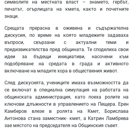
символите на местната власт – знамето, гербът,
печатът, огърлицата на кмета, както и почетните
знаци.
Срещата прерасна в оживена и съдържателна
дискусия, по време на която младежите задаваха
въпроси, свързани с актуални теми и
предизвикателства пред общината. Те споделиха свои
идеи за бъдещи инициативи, насочени към
подобряване на средата в града и активното
включване на младите хора в обществения живот.
След дискусията, учениците имаха възможността да
се включат в специална симулация на работата на
общинската администрация, като поеха ролите на
ключови длъжности в управлението на Пещера. Ерен
Камберов влезе в ролята на Кмет, Борислава
Антонова стана заместник- кмет, а Катрин Ламбрева
зае мястото на председателя на Общинския съвет.