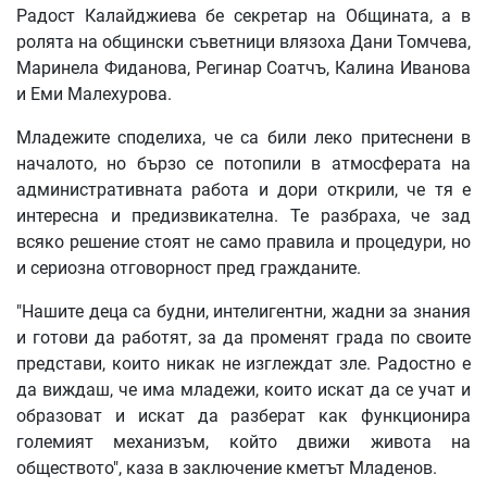
Радост Калайджиева бе секретар на Общината, а в
ролята на общински съветници влязоха Дани Томчева,
Маринела Фиданова, Регинар Соатчъ, Калина Иванова
и Еми Малехурова.
Младежите споделиха, че са били леко притеснени в
началото, но бързо се потопили в атмосферата на
административната работа и дори открили, че тя е
интересна и предизвикателна. Те разбраха, че зад
всяко решение стоят не само правила и процедури, но
и сериозна отговорност пред гражданите.
"Нашите деца са будни, интелигентни, жадни за знания
и готови да работят, за да променят града по своите
представи, които никак не изглеждат зле. Радостно е
да виждаш, че има младежи, които искат да се учат и
образоват и искат да разберат как функционира
големият механизъм, който движи живота на
обществото", каза в заключение кметът Младенов.