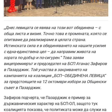
„Днес левицата се явява на този вот обединена – с
обща листа и визия. Точно това е промяната, която се
опитваме да реализираме в цялата страна.
Истинската сила е в обединяването на нашите усилия
с една-единствена цел – да направим живота на
хората по-добър и по-сигурен.“
Това заяви
вицепремиерът и председател на БСП Атанас Зафиров
в Пазарджик. Той участва в закриването на
кампанията на коалиция „БСП–ОБЕДИНЕНА ЛЕВИЦА“
за предстоящите на 12 октомври избори за Общински
съвет
в Пазарджик.
Зафиров подчерта, че Пазарджик е пример за
държавническия характер на БСП-ОЛ, защото тук
коалицията показва, че политиката може да служи на