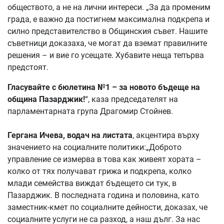
обществото, а не на лични интереси. „За да променим
града, е важно да постигнем максимална подкрепа и
силно представителство в Общинския съвет. Нашите
съветници доказаха, че могат да вземат правилните
решения – и вие го усещате. Хубавите неща тепърва
предстоят.
Гласувайте с бюлетина №1 – за новото бъдеще на
община Пазарджик!
“, каза председателят на
парламентарната група Драгомир Стойнев.
Гергана Ичева, водач на листата
, акцентира върху
значението на социалните политики:„Доброто
управление се измерва в това как живеят хората –
колко от тях получават грижа и подкрепа, колко
млади семейства виждат бъдещето си тук, в
Пазарджик. В последната година и половина, като
заместник-кмет по социалните дейности, доказах, че
социалните услуги не са разход, а наш дълг. За нас