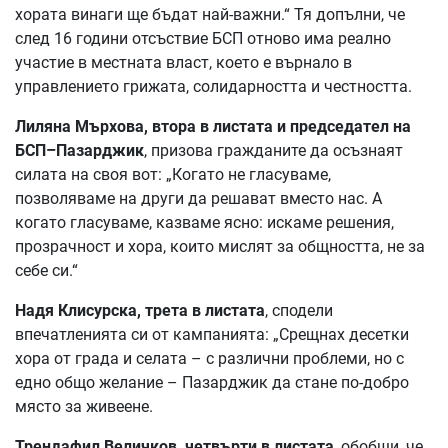
хората винаги ще бъдат най-важни.“ Тя допълни, че
след 16 години отсъствие БСП отново има реално
участие в местната власт, което е върнало в
управлението грижата, солидарността и честността.
Лиляна Мърхова, втора в листата и председател на
БСП–Пазарджик
, призова гражданите да осъзнаят
силата на своя вот: „Когато не гласуваме,
позволяваме на други да решават вместо нас. А
когато гласуваме, казваме ясно: искаме решения,
прозрачност и хора, които мислят за общността, не за
себе си.“
Надя Клисурска, трета в листата
, сподели
впечатленията си от кампанията: „Срещнах десетки
хора от града и селата – с различни проблеми, но с
едно общо желание – Пазарджик да стане по-добро
място за живеене.
Трендафил Величков, четвърти в листата
, обобщи, че