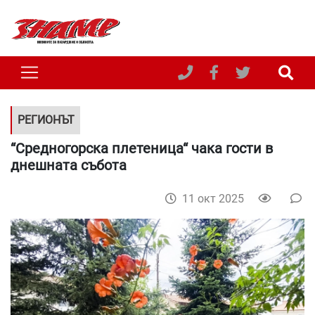
РЕГИОНЪТ
“Средногорска плетеница“ чака гости в
днешната събота
11 окт 2025