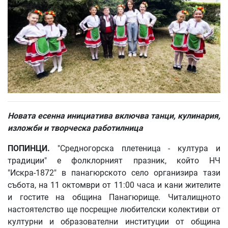
Новата есенна инициатива включва танци, кулинария,
изложби и творческа работилница
ПОПИНЦИ.
"Средногорска плетеница - култура и
традиции" е фолклорният празник, който НЧ
"Искра-1872" в панагюрското село организира тази
събота, на 11 октомври от 11:00 часа и кани жителите
и гостите на община Панагюрище. Читалищното
настоятелство ще посрещне любителски колективи от
културни и образователни институции от община