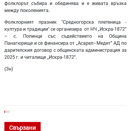
фолклорът събира и обединява и е живата връзка
между поколенията.
Фолклорният празник "Средногорска плетеница -
култура и традиции" се организира от НЧ „Искра-1872”
– с. Попинци със съдействието на Община
Панагюрище и се финансира от „Асарел–Медет” АД по
дарителския договор с общинската администрация за
2025 г.
и читалище „Искра-1872”.
(Зн)
Свързани