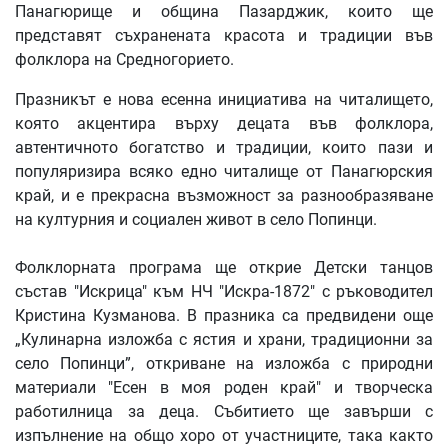
Панагюрище и община Пазарджик, които ще
представят съхранената красота и традиции във
фолклора на Средногорието.
Празникът е нова есенна инициатива на читалището,
която акцентира върху децата във фолклора,
автентичното богатство и традиции, които пази и
популяризира всяко едно читалище от Панагюрския
край, и е прекрасна възможност за разнообразяване
на културния и социален живот в село Попинци.
Фолклорната програма ще открие Детски танцов
състав "Искрица" към НЧ "Искра-1872" с ръководител
Кристина Кузманова. В празника са предвидени още
„Кулинарна изложба с ястия и храни, традиционни за
село Попинци”, откриване на изложба с природни
материали "Есен в моя роден край" и творческа
работилница за деца. Събитието ще завърши с
изпълнение на общо хоро от участниците, така както