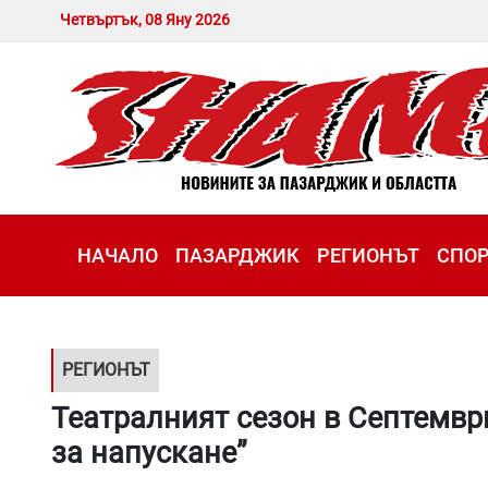
Четвъртък, 08 Яну 2026
НАЧАЛО
ПАЗАРДЖИК
РЕГИОНЪТ
СПО
РЕГИОНЪТ
Театралният сезон в Септемвр
за напускане”