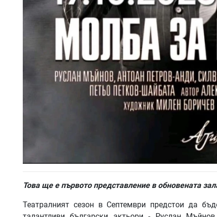
Това ще е първото представление в обновената за
Театралният сезон в Септември предстои да бъд
талантливи български актьори - Руслан Мъйнов