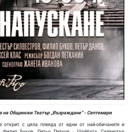
ла на Общински Театър „Възраждане“ - Септември
е открит с цяла плеяда от едни от най-обичаните и
, Филип Буков, Петьо Петков - Шайбата, Силвестър