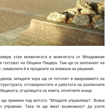
томври, утре момичетата и момчетата от Младежкия
 гостуват на Община Пещера. Там ще се запознаят на
, символите й и процесите на вземане на решения.
денов, младите хора ще се потопят в ежедневието на
труктурата, отговорностите и работата на различните
Общината, огърлицата на кмета, почетните знаци.
 ще премине под мотото: "Младите управляват". Всеки
ен управник. Така те ще имат възможност да усетя