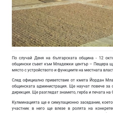
По случай Деня на българската община - 12 ок
общински съвет към Младежки център – Пещера ще
място с устройството и функциите на местната власт
След официално приветствие от кмета Йордан Мла
общинската администрация. Ще научат повече за с
дирекция. Ще разгледат знамето, герба и печата на 
Кулминацията ще е симулационно заседание, което
участник в него ще влезе в ролята на конкрет