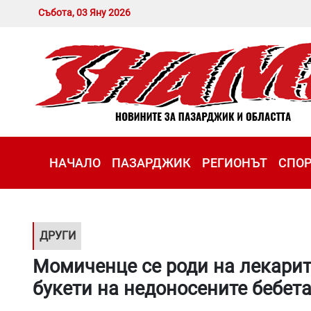
Събота, 03 Яну 2026
НАЧАЛО
ПАЗАРДЖИК
РЕГИОНЪТ
СПО
ДРУГИ
Момиченце се роди на лекарит
букети на недоносените бебет