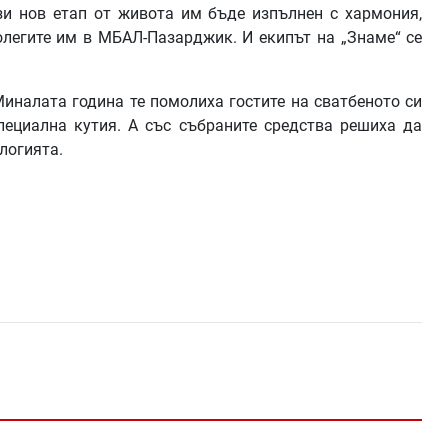
зи нов етап от живота им бъде изпълнен с хармония,
олегите им в МБАЛ-Пазарджик. И екипът на „Знаме“ се
Миналата година те помолиха гостите на сватбеното си
пециална кутия. А със събраните средства решиха да
логията.