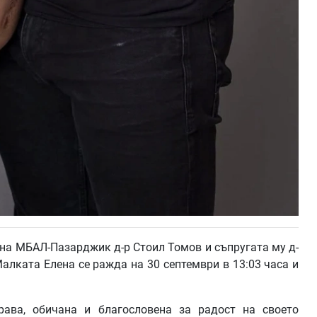
на МБАЛ-Пазарджик д-р Стоил Томов и съпругата му д-
алката Елена се ражда на 30 септември в 13:03 часа и
ава, обичана и благословена за радост на своето