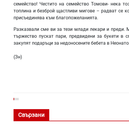
семейство! Честито на семейство Томови- нека то
топлина и безброй щастливи мигове – радват се к
присъединява към благопожеланията.
Разказвали сме ви за тези млади лекари и преди. 
тържество пускат пари, предвидени за букети в с
закупят подаръци за недоносените бебета в Неонато
(Зн)
Свързани