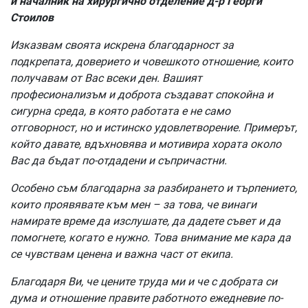
и началник на хирургично отделение д-р Георги
Стоилов
Изказвам своята искрена благодарност за
подкрепата, доверието и човешкото отношение, които
получавам от Вас всеки ден. Вашият
професионализъм и доброта създават спокойна и
сигурна среда, в която работата е не само
отговорност, но и истинско удовлетворение. Примерът,
който давате, вдъхновява и мотивира хората около
Вас да бъдат по-отдадени и съпричастни.
Особено съм благодарна за разбирането и търпението,
които проявявате към мен – за това, че винаги
намирате време да изслушате, да дадете съвет и да
помогнете, когато е нужно. Това внимание ме кара да
се чувствам ценена и важна част от екипа.
Благодаря Ви, че цените труда ми и че с добрата си
дума и отношение правите работното ежедневие по-