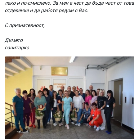
леко и по-смислено. За мен е чест да бъда част от това
отделение и да работя редом с Вас.
С признателност,
Димето
санитарка