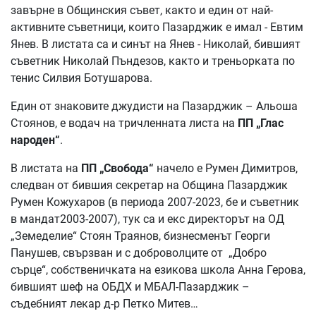
завърне в Общинския съвет, както и един от най-
активните съветници, които Пазарджик е имал - Евтим
Янев. В листата са и синът на Янев - Николай, бившият
съветник Николай Пъндезов, както и треньорката по
тенис Силвия Ботушарова.
Един от знаковите джудисти на Пазарджик – Альоша
Стоянов, е водач на тричленната листа на
ПП „Глас
народен“
.
В листата на
ПП „Свобода“
начело е Румен Димитров,
следван от бившия секретар на Община Пазарджик
Румен Кожухаров (в периода 2007-2023, бе и съветник
в мандат2003-2007), тук са и екс директорът на ОД
„Земеделие“ Стоян Траянов, бизнесменът Георги
Панушев, свързван и с доброволците от „Добро
сърце“, собственичката на езикова школа Анна Герова,
бившият шеф на ОБДХ и МБАЛ-Пазарджик –
съдебният лекар д-р Петко Митев…