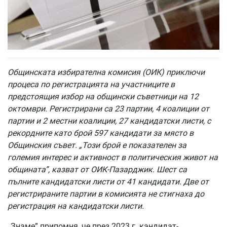
Общинската избирателна комисия (ОИК) приключи
процеса по регистрацията на участниците в
предстоящия избор на общински съветници на 12
октомври. Регистрирани са 23 партии, 4 коалиции от
партии и 2 местни коалиции, 27 кандидатски листи, с
рекордните като брой 597 кандидати за място в
Общинския съвет. „Този брой е показателен за
големия интерес и активност в политическия живот на
общината”, казват от ОИК-Пазарджик. Шест са
пълните кандидатски листи от 41 кандидати. Две от
регистрираните партии в комисията не стигнаха до
регистрация на кандидатски листи.
„Знаме” припомня, че през 2023 г. кандидат-