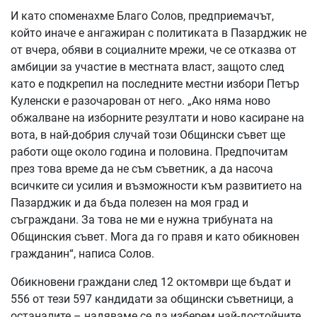
И като споменахме Благо Солов, предприемачът,
който иначе е ангажиран с политиката в Пазарджик не
от вчера, обяви в социалните мрежи, че се отказва от
амбиции за участие в местната власт, защото след
като е подкрепил на последните местни избори Петър
Куленски е разочарован от него. „Ако няма ново
обжалване на изборните резултати и ново касиране на
вота, в най-добрия случай този Общински съвет ще
работи още около година и половина. Предпочитам
през това време да не съм съветник, а да насоча
всичките си усилия и възможности към развитието на
Пазарджик и да бъда полезен на моя град и
съграждани. За това не ми е нужна трибуната на
Общинския съвет. Мога да го правя и като обикновен
гражданин“, написа Солов.
Обикновени граждани след 12 октомври ще бъдат и
556 от тези 597 кандидати за общински съветници, а
останалите – надяваме се да изберем най-достойните.