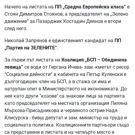
Начело на листата на
ПП „Средна Европейска класа“
е
Стоян Димитров Стоянов, а председателят на „Зелено
движение“ за Пазарджик Костадин Деянов е втори
след него.
Николай Запрянов е единственият кандидат на
ПП
„Партия на ЗЕЛЕНИТЕ“
.
За първи път листата на
Коалиция „БСП – Обединена
левица“
се води от Гергана Ичева- зам.-кметът с ресор
“Социални дейности“ в кабинета на Петър Куленски е
дългогодишен член на БСП, а в стажа си има и
натрупан опит в Министерството на икономиката. До
нея като други "козове" са знакови лица за партията
като председателят на местната организация Лиляна
Мърхова-Присадникова и червеното острие Надя
Клисурска - бивш депутат и зам.-министър на труда и
социалната политика. Коалиционните партньори също
са представени в листата и на четвърто място е