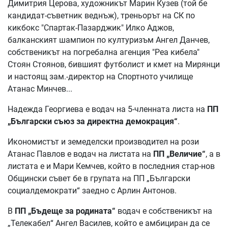
Димитрия Церова, художникът Марин Кузев (той бе
кандидат-съветник веднъж), треньорът на СК по
кикбокс "Спартак-Пазарджик" Илко Аджов,
балканският шампион по културизъм Ангел Данчев,
собственикът на погребална агенция "Реа кибела"
Стоян Стоянов, бившият футболист и кмет на Мирянци
и настоящ зам.-директор на Спортното училище
Атанас Минчев...
Надежда Георгиева е водач на 5-членната листа на
ПП
„Български съюз за директна демокрация“
.
Икономистът и земеделски производител на рози
Атанас Павлов е водач на листата на
ПП „Величие“
, а в
листата е и Мари Кемчев, който в последния стар-нов
Общински съвет бе в групата на ПП „Български
социалдемократи“ заедно с Арлин Антонов.
В
ПП „Бъдеще за родината“
водач е собственикът на
„Телекабел“ Ангел Василев, който е амбициран да се