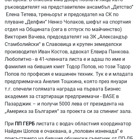
ръководителят на представителен ансамбъл „Детство”
Елена Тетева, треньорът и председател на СК по
плуване „Делфин“ Ненко Чолаков, шефът на спортния
отдел на Общината (сега в отпуск по майчинство)
Виктория Вачева, председателят на ЗК „Александър
Стамболийски“ в Славовица и крупен земеделски
производител Иван Костов, адвокат Елвира Панкова.
Любопитно - в 41-членната листа е и адаш по име и
фамилия на бившия кмет Тодор Попов, но този Тодор
Попов по професия е машинен техник. Тук е и младата
предприемачка Анелия Тошкина, която през януари
т.г. спечели голямата награда на първата Бизнес
академия за стартиращи предприемачи - BASE в
Пазарджик – и получи 5000 лева от президента на
„Америка за България“ за проекта си за спининг зала.
При
ПП ГЕРБ
листата с водач областния координатор
Найден Шопов е очаквана, а „половин изненада” е
присъствието на бившия общински съветник от ПП-ДБ