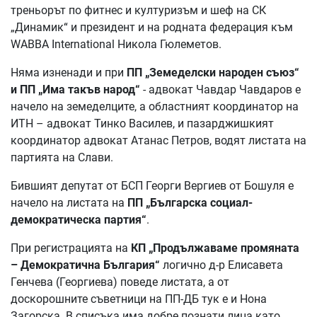
треньорът по фитнес и културизъм и шеф на СК
„Динамик“ и президент и на родната федерация към
WABBA International Никола Гюлеметов.
Няма изненади и при
ПП „Земеделски народен съюз“
и ПП „Има такъв народ“
- адвокат Чавдар Чавдаров е
начело на земеделците, а областният координатор на
ИТН – адвокат Тинко Василев, и пазарджишкият
координатор адвокат Атанас Петров, водят листата на
партията на Слави.
Бившият депутат от БСП Георги Вергиев от Бошуля е
начело на листата на
ПП „Българска социал-
демократическа партия“
.
При регистрацията на
КП „Продължаваме промяната
– Демократична България“
логично д-р Елисавета
Генчева (Георгиева) поведе листата, а от
доскорошните съветници на ПП-ДБ тук е и Нона
Загорска. В списъка има добре познати лица като