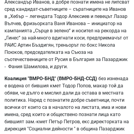
Александър Иванов, а добре познати имена не липсват
сред кандидат-съветниците – съратниците на Иванов
в „Хебър – легендата Тодор Алексиев и певецът Лазар
Вълчев, фризьорката Ваня Иванова – инициатор на
кампанията „Сърце в зелено“ и носител на рекорда на
„Гинес“ за най-много вдигнати коси, предприемачът от
РАИС Артин Бъздигян, треньорът по бокс Никола
Поюков, председателката на Съюза на
съотечествениците от Русия в България за Пазарджик
- Фания Шамилова, и други.
Коалиция "ВМРО-БНД" (ВМРО-БНД-ССД)
без изненада
е водена от бившия кмет Тодор Попов, макар той да
обяви, че дълго е мислил дали да остава в местната
политика. Наред с познатите добре съветници, почти
всички от които са в началото на листата, има и нови
имена, сред които и обществено познати лица като
бившият зам.-кмет Петър Петров, екс директорката на
дирекция "Социални дейности " в община Пазарджик