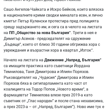
Сашо Ангелов-Чайката и Искро Бейков, които влязоха
в националните крими сводки миналата есен, и лично
кметът Петър Куленски протестира пред полицията
срещу задържането им, и сега са в челото на листата
на
ПП „Общество за нова България“
. Трети в нея е
Димитър Асенов - председателят на сдружение
„Бъдеще“, което от близо 30 години обгрижва хора с
увреждания и възрастни хора в квартал „Изток“.
Начело на листата на
Движение „Напред, България“
са имащите практика като съветници Йордана
Темнилова, Таня Димитрова и Илиян Порязов.
Ръководителят на „Чудесия“ Димитрова и Илиян
Порязов бяха в ситипарламента като част от
коалицията на Тодор Попов „Новото време“, а
фармацевтът Темнилова влезе през 2019-а като
съветник от „Глас народен” и после стана независима,
а през 2023-а – от „Напред, България”). Ново име тук е