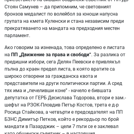
Стоян Самунев – да припомним, че световният
бронзов медалист по волейбол за юноши напусна
групата на кмета Куленски и стана независим преди
прекратяването на мандата на предходния местен
парламент.
Ако говорим за изненада, това определено е листата
на
ПП „Движение за права и свободи“
. За разлика от
предишни избори, сега Делян Пеевски е привлякъл
пълна до краен предел листа, в която вратите са
широко отворени за гражданска квота и
представители на други политически партии. А сред
тях има и „печеливши коне” - начело е бившата
депутатка от ГЕРБ Десислава Тодорова, втори е зам.-
шефът на РЗОК-Пловдив Петър Костов, трета е д-р
Росица Стайкова, а четвърти е председателят на ПП
БЗНС Димитър Петков, който е рекордьор по брой
мандати в Пазарджик – цели 7 пъти се е заклевал
като общински съветник – в настоящия