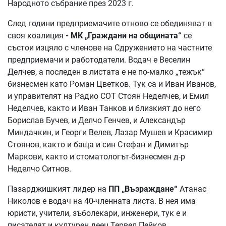
Народното събрание през 2023 г.
След години предприемачите отново се обединяват в
своя коалиция
- МК „Граждани на общината“
се
състои изцяло с членове на Сдружението на частните
предприемачи и работодатели. Водач е Веселин
Делчев, а последен в листата е не по-малко „тежък“
бизнесмен като Роман Цветков. Тук са и Иван Иванов,
и управителят на Радио СОТ Стоян Неделчев, и Емил
Неделчев, както и Иван Танков и близкият до него
Борислав Бучев, и Делчо Генчев, и Александър
Миндачкин, и Георги Велев, Лазар Мушев и Красимир
Стоянов, както и баща и син Стефан и Димитър
Маркови, както и стоматологът-бизнесмен д-р
Неделчо Ситнов.
Пазарджишкият лидер на
ПП
„Възраждане“
Атанас
Николов е водач на 40-членната листа. В нея има
юристи, учители, зъболекари, инженери, тук е и
писателят и културен деец Тервел Пейков.