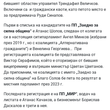
бившият областен управител Трендафил Величков.
Включени са и граждански квоти, като петото място е
за предприемача Руди Синапов.
Първи в списъка на кандидатите на
ПП „Заедно за
силна община“
е Атанас Шопов, следван от колегата
си в настоящия ситипарламент Ангел Минков (избрани
през 2019 г., но с коалицията „Алтернативана
гражданите”) и Венелина Георгиева… При
регистрацията коалицията бе представлявана от
Виктор Серафимов, който е оторизиран от бившия
вицепремиер и вътрешен министър Цветан Цветанов.
Да припомним, че коалицията с името „Заедно за
силна община” на Благо Солов бе пета по резултат в
местния парламент през 2023 г.
Последната регистрация е на
ПП „МИР“
, водач на
листата е Атанас Качаков, а бизнесменът Борислав
Даскалов е трети в нея.