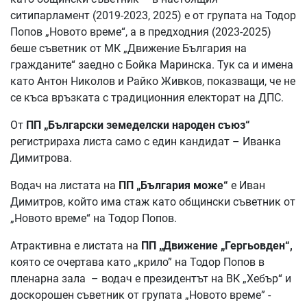
ситипарламент (2019-2023, 2025) е от групата на Тодор
Попов „Новото време“, а в предходния (2023-2025)
беше съветник от МК „Движение България на
гражданите“ заедно с Бойка Маринска. Тук са и имена
като Антон Николов и Райко Живков, показващи, че не
се къса връзката с традиционния електорат на ДПС.
От
ПП „Български земеделски народен съюз“
регистрираха листа само с един кандидат – Иванка
Димитрова.
Водач на листата на
ПП „България може“
е Иван
Димитров, който има стаж като общински съветник от
„Новото време“ на Тодор Попов.
Атрактивна е листата на
ПП „Движение „Гергьовден“,
която се очертава като „крило” на Тодор Попов в
пленарна зала – водач е президентът на ВК „Хебър“ и
доскорошен съветник от групата „Новото време” -