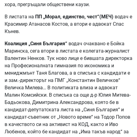
хора, прегръщали обществени каузи.
В листата на
ПП „Морал, единство, чест“(МЕЧ)
водач е
Красимир Атанасов Костов, а втори е адвокат Спас
Кънев.
Коалиция „Синя България“
водач очаквано е Бойка
Маринска, сега втори в листата е колегата-журналист
Валентин Ненков. Тук ново лице е бившата директорка
на Професионалната гимназия по икономика и
мениджмънт Таня Благова, а в списъка с кандидати е
и зам.-директорът на ПМГ „Константин Величков“
Величка Милева… В политиката влиза и адвокат
Малин Комсийски. В списъка са още д-р Юлия Митева-
Бадьокова, Димитрина Александрова, която бе в
кандидат-депутатската листа на „Синя България“ и
кандидат-съветник от „Новото време“ на Тодор Попов
в качеството си на активист на КОД, както и Иво
Любенов, който бе кандидат на „Има такъв народ“ за