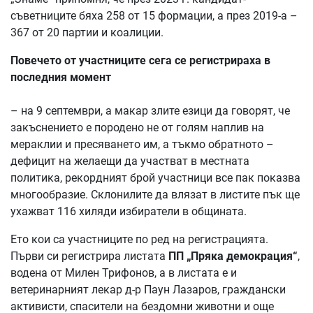
съветниците бяха 258 от 15 формации, а през 2019-а –
367 от 20 партии и коалиции.
Повечето от участниците сега се регистрираха в
последния момент
– на 9 септември, а макар злите езици да говорят, че
закъснението е породено не от голям наплив на
мераклии и пресяването им, а тъкмо обратното –
дефицит на желаещи да участват в местната
политика, рекордният брой участници все пак показва
многообразие. Склонилите да влязат в листите пък ще
ухажват 116 хиляди избиратели в общината.
Ето кои са участниците по ред на регистрацията.
Първи си регистрира листата
ПП „Пряка демокрация“
,
водена от Милен Трифонов, а в листата е и
ветеринарният лекар д-р Паун Лазаров, граждански
активисти, спасители на бездомни животни и още