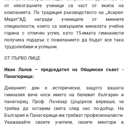
от някогашните ученици са част от екипа на
компанията. По традиция ръководството на „Асарел-
Медет“АД награди учениците от минните
специалности, които са завършили миналата учебна
година с отличен успех, като 15-имата гимназисти
получиха подарък с пожеланието да бъдат все така
трудолюбиви и успешни.
ОТ ПЪРВО ЛИЦЕ
Иван Лалов – председател на Общински съвет -
Панагюрище:
Днешният ден е исторически, защото вашата
гимназия вече носи името на бележит българин и
панагюрец. Проф. Лъчезар Цоцорков вярваше, че
трябва да оставим света след нас по-добър. На
България и Панагюрище им трябват професионалисти.
Уважавайте своите учители, своите ментори в