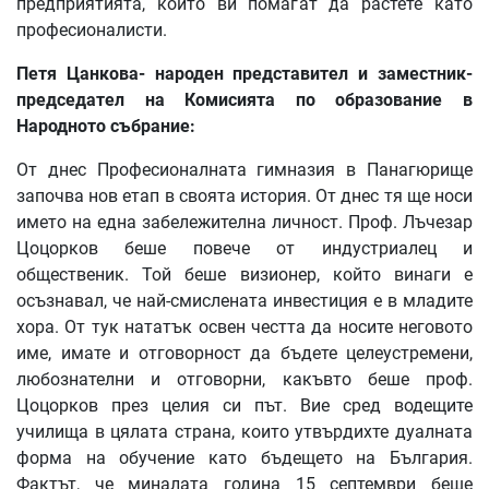
предприятията, които ви помагат да растете като
професионалисти.
Петя Цанкова- народен представител и заместник-
председател на Комисията по образование в
Народното събрание:
От днес Професионалната гимназия в Панагюрище
започва нов етап в своята история. От днес тя ще носи
името на една забележителна личност. Проф. Лъчезар
Цоцорков беше повече от индустриалец и
общественик. Той беше визионер, който винаги е
осъзнавал, че най-смислената инвестиция е в младите
хора. От тук нататък освен честта да носите неговото
име, имате и отговорност да бъдете целеустремени,
любознателни и отговорни, какъвто беше проф.
Цоцорков през целия си път. Вие сред водещите
училища в цялата страна, които утвърдихте дуалната
форма на обучение като бъдещето на България.
Фактът, че миналата година 15 септември беше