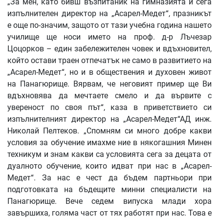
„За мен, като бивш възпитаник на гимназията и сега
изпълнителен директор на „Асарел-Медет“, празникът
е още по-значим, защото от тази учебна година нашето
училище ще носи името на проф. д-р Лъчезар
Цоцорков – един забележителен човек и вдъхновител,
който остави траен отпечатък не само в развитието на
„Асарел-Медет“, но и в обществения и духовен живот
на Панагюрище. Вярвам, че неговият пример ще Ви
вдъхновява да мечтаете смело и да вървите с
увереност по своя път“, каза в приветствието си
изпълнителният директор на „Асарел-Медет“АД инж.
Николай Пелтеков. „Спомням си много добре какви
условия за обучение имахме ние в някогашния Минен
техникум и знам какви са условията сега за децата от
дуалното обучение, които идват при нас в „Асарел-
Медет“. За нас е чест да бъдем партньори при
подготовката на бъдещите минни специалисти на
Панагюрище. Вече седем випуска млади хора
завършиха, голяма част от тях работят при нас. Това е