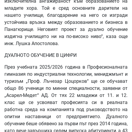
изключителна ангажираност към образованието на
младите хора. Той е сред основните дарители на
нашето училище, благодарение на него се изгради
устойчива връзка между образованието и бизнеса в
Панагюрище. Неговият проект за дуално обучение
издигна училището ни на по-високо ниво“, каза още
инж. Лушка Апостолова.
ДУАЛНОТО ОБУЧЕНИЕ В ЦИФРИ
През учебната 2025/2026 година в Професионалната
гимназия по индустриални технологии, мениджмънт и
туризъм „Проф. Лъчезар Цоцорков“ ще се обучават
общо 86 ученици по минни специалности, заявени от
„Асарел-Медет“ АД. От тях 22 младежи от 11. и 12.
клас ще се усвояват професията си в реалната
работна среда на компанията под ръководството на
опитни наставници от предприятието. Дуалното
обучение беше обявено за първи път през 2014 година,
като вече завършиха седем випуска абитуриенти, а 43