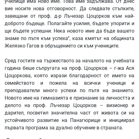
училище има ново име. Това име задължава. От днес
вие носите нова отговорност. Да следвате стъпките,
завещани от проф. д-р Лъчезар Цоцорков към най-
доброто бъдеще. Полагайте усилия, бъдете упорити и
ще бъдете успешни. Нека новото име да бъде вашето
знаме по пътя към успеха“, каза кметът на общината
Желязко Гагов в обръщението си към учениците.
Сред гостите на тържеството за началото на учебната
година беше съпругата на проф. Цоцорков – г-жа Ася
Цоцоркова, която изрази благодарност от името на
семейството и пожела на всички ученици и
преподаватели много успехи по пътя на знанието.
Новото име на гимназията е признание за личността и
делото на проф. Лъчезар Цоцорков – визионер и
дарител, посветил значителна част от живота си на
устойчивото развитие на Панагюрище и инициирал
първата програма за дуално обучение в страната.