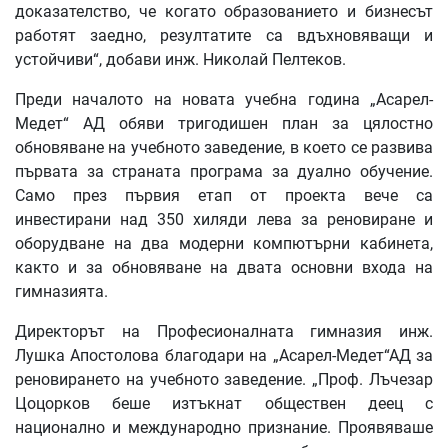
доказателство, че когато образованието и бизнесът
работят заедно, резултатите са вдъхновяващи и
устойчиви“, добави инж. Николай Пелтеков.
Преди началото на новата учебна година „Асарел-
Медет“ АД обяви тригодишен план за цялостно
обновяване на учебното заведение, в което се развива
първата за страната програма за дуално обучение.
Само през първия етап от проекта вече са
инвестирани над 350 хиляди лева за реновиране и
оборудване на два модерни компютърни кабинета,
както и за обновяване на двата основни входа на
гимназията.
Директорът на Професионалната гимназия инж.
Лушка Апостолова благодари на „Асарел-Медет“АД за
реновирането на учебното заведение. „Проф. Лъчезар
Цоцорков беше изтъкнат обществен деец с
национално и международно признание. Проявяваше