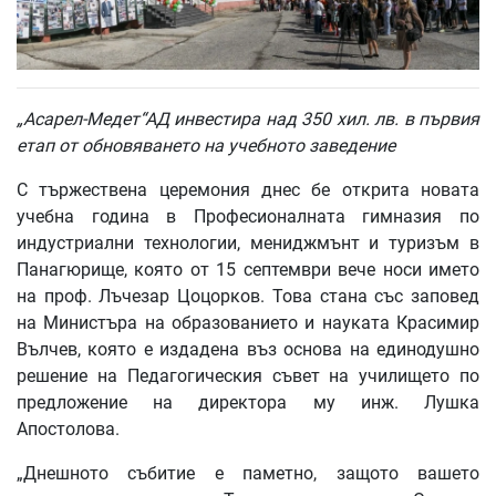
„Асарел-Медет“АД инвестира над 350 хил. лв. в първия
етап от обновяването на учебното заведение
С тържествена церемония днес бе открита новата
учебна година в Професионалната гимназия по
индустриални технологии, мениджмънт и туризъм в
Панагюрище, която от 15 септември вече носи името
на проф. Лъчезар Цоцорков. Това стана със заповед
на Министъра на образованието и науката Красимир
Вълчев, която е издадена въз основа на единодушно
решение на Педагогическия съвет на училището по
предложение на директора му инж. Лушка
Апостолова.
„Днешното събитие е паметно, защото вашето