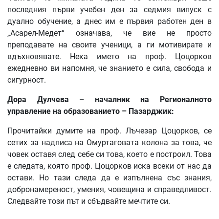
последния първи учебен ден за седмия випуск с
дуално обучение, а днес им е първия работен ден в
„Асарел-Медет“ означава, че вие не просто
преподавате на своите ученици, а ги мотивирате и
вдъхновявате. Нека името на проф. Цоцорков
ежедневно ви напомня, че знанието е сила, свобода и
сигурност.
Дора Дулчева – началник на Регионалното
управление на образованието – Пазарджик:
Прочитайки думите на проф. Лъчезар Цоцорков, се
сетих за надписа на Омуртаговата колона за това, че
човек оставя след себе си това, което е построил. Това
е следата, която проф. Цоцорков иска всеки от нас да
остави. Но тази следа да е изпълнена със знания,
добронамереност, умения, човещина и справедливост.
Следвайте този път и сбъдвайте мечтите си.