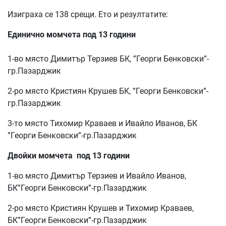
Изиграха се 138 срещи. Ето и резултатите:
Единично момчета под 13 години
1-во място Димитър Терзиев БК, ”Георги Бенковски”-
гр.Пазарджик
2-ро място Кристиян Крушев БК, ”Георги Бенковски”-
гр.Пазарджик
3-то място Тихомир Краваев и Ивайло Иванов, БК
”Георги Бенковски”-гр.Пазарджик
Двойки момчета под 13 години
1-во място Димитър Терзиев и Ивайло Иванов,
БК”Георги Бенковски”-гр.Пазарджик
2-ро място Кристиян Крушев и Тихомир Краваев,
БК”Георги Бенковски”-гр.Пазарджик