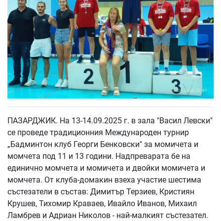
ПАЗАРДЖИК. На 13-14.09.2025 г. в зала "Васил Левски"
се проведе традиционния Международен турнир
„Бадминтон клуб Георги Бенковски" за момичета и
момчета под 11 и 13 години. Надпреварата бе на
единично момчета и момичета и двойки момичета и
момчета. От клуба-домакин взеха участие шестима
състезатели в състав: Димитър Терзиев, Кристиян
Крушев, Тихомир Краваев, Ивайло Иванов, Михаил
Ламбрев и Адриан Николов - най-малкият състезател.