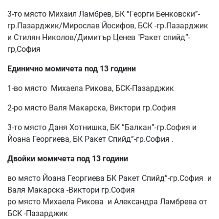
3-то място Михаил Ламбрев, БК “Георги Бенковски”-
гр.Пазарджик/Мирослав Йосифов, БСК -гр.Пазарджик
и Стилян Николов/Димитър Ценев "Ракет спийд”-
гр,София
Единично момичета под 13 години
1-во място Михаела Рикова, БСК-Пазарджик
2-ро място Валя Макарска, Виктори гр.София
3-то място Даня Хотнишка, БК ”Балкан”-гр.София и
Йоана Георгиева, БК Ракет Спийд”-гр.София .
Двойки момичета под 13 години
во място Йоана Георгиева БК Ракет Спийд”-гр.София и
Валя Макарска -Виктори гр.София
ро място Михаела Рикова и Александра Ламбрева от
БСК -Пазарджик