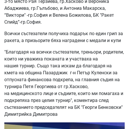
3-то място Рая Терзиева, гр.Хасково и Вероника
Абаджиева, гр.Гълъбово, и Антониа Макарска,
“Виктори" -гр.София и Велена Божилова, БК "Ракет
Спийд”-гр.София.
Всички състезатели получиха подарък по един грип за
ракета, а призьорите бяха наградени с медали и купи
"Благодаря на всички състезатели, треньори, родители,
които ни уважиха поканата и участваха на
нашия турнир. Също така искам да благодаря на
кмета на община Пазарджик г-н Петър Куленски за
отпусната финансова подкрепа, на главния съдия на
турнира Петя Георгиева от гр.Хасково,
на медицинското лице и съдиите, които ми помагаха и
подкрепяха през целия турнир", коментира след
състезанието председателят на БК "Георги Бенковски"
Димитрийка Димитрова