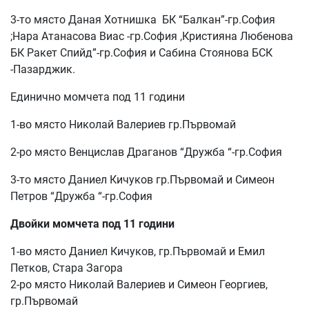
3-то място Даная Хотнишка БК “Балкан”-гр.София
;Нара Атанасова Виас -гр.София ,Кристияна Любенова
БК Ракет Спийд”-гр.София и Сабина Стоянова БСК
-Пазарджик.
Единично момчета под 11 години
1-во място Николай Валериев гр.Първомай
2-ро място Венцислав Драганов “Дружба “-гр.София
3-то място Даниел Кичуков гр.Първомай и Симеон
Петров “Дружба “-гр.София
Двойки момчета под 11 години
1-во място Даниел Кичуков, гр.Първомай и Емил
Петков, Стара Загора
2-ро място Николай Валериев и Симеон Георгиев,
гр.Първомай