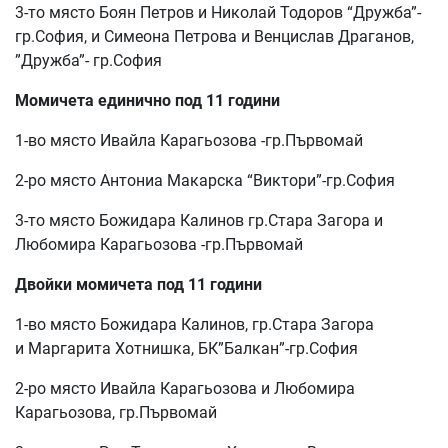
3-то място Боян Петров и Николай Тодоров “Дружба”-
гр.София, и Симеона Петрова и Венцислав Драганов,
”Дружба”- гр.София
Момичета единично под 11 години
1-во място Ивайла Карагьозова -гр.Първомай
2-ро място Антониа Макарска “Виктори”-гр.София
3-то място Божидара Калинов гр.Стара Загора и
Любомира Карагьозова -гр.Първомай
Двойки момичета под 11 години
1-во място Божидара Калинов, гр.Стара Загора
и Маргарита Хотнишка, БК”Балкан”-гр.София
2-ро място Ивайла Карагьозова и Любомира
Карагьозова, гр.Първомай