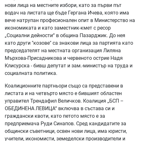
нови лица на местните избори, като за първи път
водач на листата ще бъде Гергана Ичева, която има
вече натрупан професионален опит в Министерство на
икономиката и като заместник-кмет с ресор
„Социални дейности“ в община Пазарджик. До нея
като други "козове" са знакови лица за партията като
председателят на местната организация Лиляна
Мърхова-Присадникова и червеното острие Надя
Клисурска - бивш депутат и зам.-министър на труда и
социалната политика.
Коалиционните партньори също са представени в
листата и на четвърто място е бившият областен
управител Трендафил Величков. Коалиция „БСП –
ОБЕДИНЕНА ЛЕВИЦА“ включва в състава си и
граждански квоти, като петото място е за
предприемача Руди Синапов. Сред кандидатите за
общински съветници, освен нови лица, има юристи,
учители, икономисти, земеделски производители и