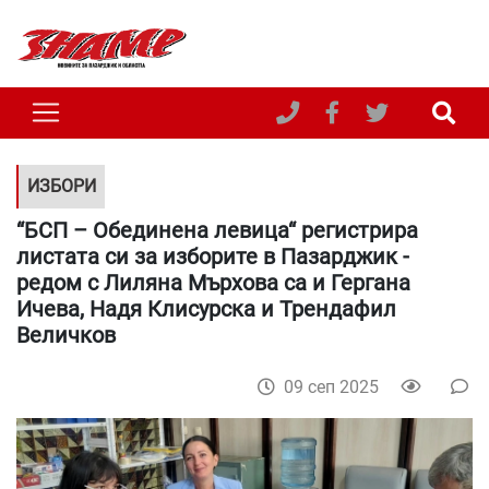
ИЗБОРИ
“БСП – Обединена левица“ регистрира
листата си за изборите в Пазарджик -
редом с Лиляна Мърхова са и Гергана
Ичева, Надя Клисурска и Трендафил
Величков
09 сеп 2025