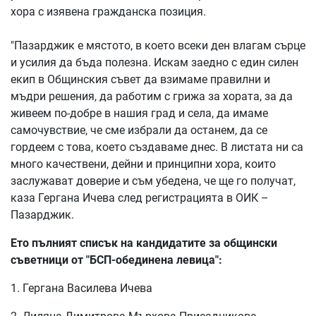
хора с изявена гражданска позиция.
"Пазарджик е мястото, в което всеки ден влагам сърце
и усилия да бъда полезна. Искам заедно с един силен
екип в Общинския съвет да взимаме правилни и
мъдри решения, да работим с грижа за хората, за да
живеем по-добре в нашия град и села, да имаме
самочувствие, че сме избрали да останем, да се
гордеем с това, което създаваме днес. В листата ни са
много качествени, дейни и принципни хора, които
заслужават доверие и съм убедена, че ще го получат,
каза Гергана Ичева след регистрацията в ОИК –
Пазарджик.
Ето пълният списък на кандидатите за общински
съветници от "БСП-обединена левица":
1. Гергана Василева Ичева