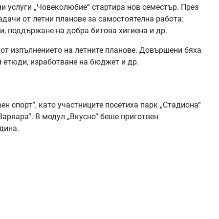
и услуги „Човеколюбие“ стартира нов семестър. През
адачи от летни планове за самостоятелна работа:
и, поддържане на добра битова хигиена и др.
 от изпълнението на летните планове. Довършени бяха
и етюди, изработване на бюджет и др.
н спорт“, като участниците посетиха парк „Стадиона“
Варвара“. В модул „Вкусно“ беше приготвен
дина.