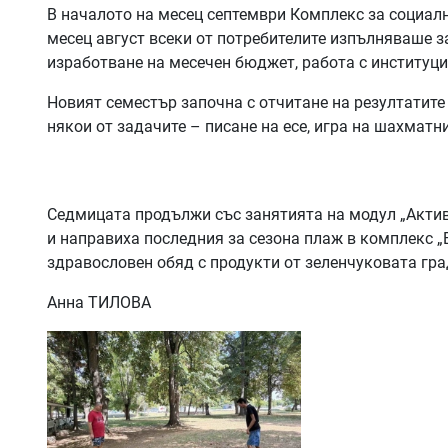
В началото на месец септември Комплекс за социалн
месец август всеки от потребителите изпълняваше з
изработване на месечен бюджет, работа с институци
Новият семестър започна с отчитане на резултатите
някои от задачите – писане на есе, игра на шахматн
Седмицата продължи със занятията на модул „Активе
и направиха последния за сезона плаж в комплекс „
здравословен обяд с продукти от зеленчуковата гра
Анна ТИЛОВА