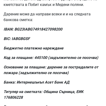
кметствата в Побит камък и Медени поляни.
Дарение може да направи всеки и и на следната
банкова сметка:
IBAN: BG23IABG74918427098200
BIC: IABGBGSF
Бюджетно платежно нареждане
Код за плащане: 445100 (задължително се посочва)
Основание за плащане: дарение за пострадалите от
пожара (задължително се посочва)
Банка: Интернешънъл Асет Банк АД
Титуляр на сметката: Община Сърница, ЕИК
176806228