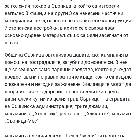
за големия пожар в Сърница, в който са изгорели
напълно 3 къщи, а на други 3 са нанесени частични
материални щети, основно по покривните конструкции.
7 стопански постройки, в които се е съхранявал
основно дървен материал, също са били засегнати от
огъня.
Община Сърница организира дарителска кампания в
помощ на пострадалите, загубили домовете си. В нея
ще се събират само парични средства, които ще бъдат
предоставени по равно за трите къщи, които са изцяло
опожарени и негодни за живеене. Желаещите могат да
направят своето дарение на поставените за целта
дарителски кутии из целия град Сърница – в сградата
на Общинска администрация; трите джамии,
магазините „Атлантик“, ресторант „Аликанте“, магазин
„Сърница-Мес“,
магазин за детски дрехи „Том и Джери“, сградите на