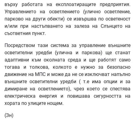
върху работата на експлоатиращите предприятия.
Управлението на осветлението (улично осветление,
парково на други обекти) се извършва по осветеност
и/или при настъпването на залеза на Слънцето на
съответния пункт.
Посредством тази система за управление външните
осветителни уредби (улична и паркова) ще станат
адаптивни към околната среда и ще работят само
тогава и толкова, колкото е нужно за безопасно
движение на МПС и може да не се изключват напълно
външните осветителни уредби ( т.е има опции и за
димиране на осветлението), чрез което се спестява
електрическа енергия и повишава сигурността на
хората по улиците нощем.
(Зн)