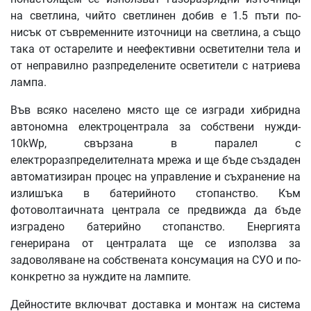
на светлина, чийто светлинен добив е 1.5 пъти по-
нисък от съвременните източници на светлина, а също
така от остарелите и неефективни осветителни тела и
от неправилно разпределените осветители с натриева
лампа.
Във всяко населено място ще се изгради хибридна
автономна електроцентрала за собствени нужди-
10kWp, свързана в паралел с
електроразпределителната мрежа и ще бъде създаден
автоматизиран процес на управление и съхранение на
излишъка в батерийното стопанство. Към
фотоволтаичната централа се предвижда да бъде
изградено батерийно стопанство. Енергията
генерирана от централата ще се използва за
задоволяване на собствената консумация на СУО и по-
конкретно за нуждите на лампите.
Дейностите включват доставка и монтаж на система