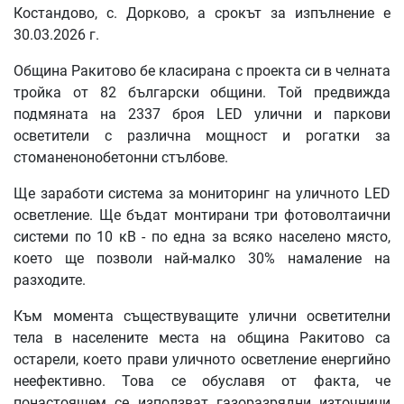
Костандово, с. Дорково, а срокът за изпълнение е
30.03.2026 г.
Община Ракитово бе класирана с проекта си в челната
тройка от 82 български общини. Той предвижда
подмяната на 2337 броя LED улични и паркови
осветители с различна мощност и рогатки за
стоманенонобетонни стълбове.
Ще заработи система за мониторинг на уличното LED
осветление. Ще бъдат монтирани три фотоволтаични
системи по 10 кВ - по една за всяко населено място,
което ще позволи най-малко 30% намаление на
разходите.
Към момента съществуващите улични осветителни
тела в населените места на община Ракитово са
остарели, което прави уличното осветление енергийно
неефективно. Това се обуславя от факта, че
понастоящем се използват газоразрядни източници