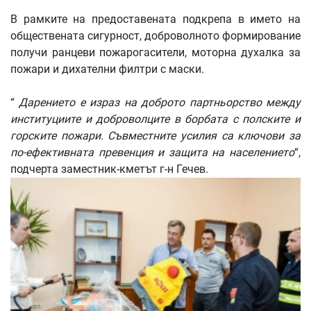
В рамките на предоставената подкрепа в името на
обществената сигурност, доброволното формирование
получи ранцеви пожарогасители, моторна духалка за
пожари и дихателни филтри с маски.
“
Дарението е израз на доброто партньорство между
институциите и доброволците в борбата с полските и
горските пожари. Съвместните усилия са ключови за
по-ефективната превенция и защита на населението
“,
подчерта заместник-кметът г-н Гечев.