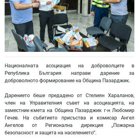
Националната асоциация на доброволците в
Република България направи дарение за
доброволното формирование на Община Пазарджик.
Дарението беше предадено от Стелиян Хараланов,
член на Управителния съвет на асоциацията, на
заместник-кмета на Община Пазарджик г-н Любомир
Гечев. На събитието присъства и комисар Ангел
Ангелов от Регионална дирекция „Пожарна
безопасност и защита на населението“.