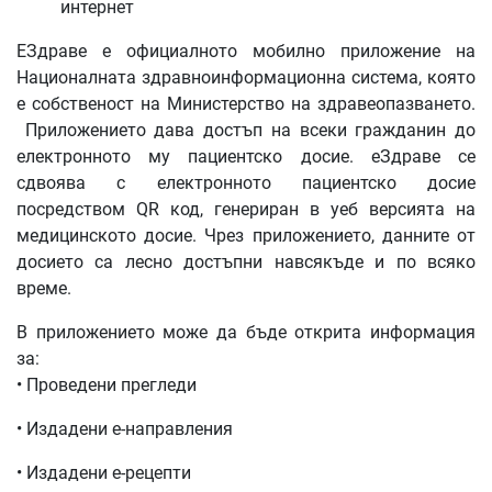
интернет
ЕЗдраве е официалното мобилно приложение на
Националната здравноинформационна система, която
е собственост на Министерство на здравеопазването.
Приложението дава достъп на всеки гражданин до
електронното му пациентско досие. еЗдраве се
сдвоява с електронното пациентско досие
посредством QR код, генериран в уеб версията на
медицинското досие. Чрез приложението, данните от
досието са лесно достъпни навсякъде и по всяко
време.
В приложението може да бъде открита информация
за:
• Проведени прегледи
• Издадени е-направления
• Издадени е-рецепти