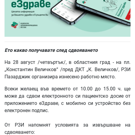
Ето какво получавате след сдвояването
На 28 август /четвъртък/, в областния град - на пл.
„Константин Величков“ /пред ДКТ „К. Величков/, РЗИ
Пазарджик организира изнесено работно място.
Всеки желаещ във времето от 10.00 до 15.00 ч. ще
може да сдвои електронното си пациентско досие от
приложението еЗдраве, с мобилно си устройство без
електронен подпис.
От РЗИ напомнят условията за извършване на
сдвояването: