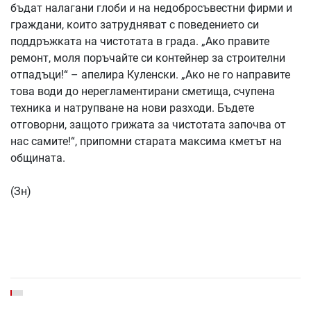
бъдат налагани глоби и на недобросъвестни фирми и
граждани, които затрудняват с поведението си
поддръжката на чистотата в града. „Ако правите
ремонт, моля поръчайте си контейнер за строителни
отпадъци!“ – апелира Куленски. „Ако не го направите
това води до нерегламентирани сметища, счупена
техника и натрупване на нови разходи. Бъдете
отговорни, защото грижата за чистотата започва от
нас самите!“, припомни старата максима кметът на
общината.
(Зн)