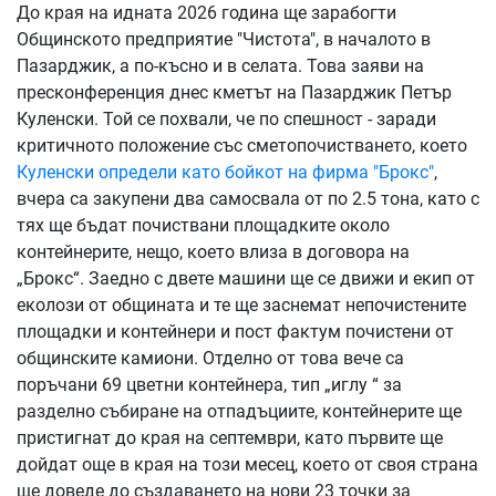
До края на идната 2026 година ще зарабогти
Общинското предприятие "Чистота", в началото в
Пазарджик, а по-късно и в селата. Това заяви на
пресконференция днес кметът на Пазарджик Петър
Куленски. Той се похвали, че по спешност - заради
критичното положение със сметопочистването, което
Куленски определи като бойкот на фирма "Брокс"
,
вчера са закупени два самосвала от по 2.5 тона, като с
тях ще бъдат почиствани площадките около
контейнерите, нещо, което влиза в договора на
„Брокс“. Заедно с двете машини ще се движи и екип от
еколози от общината и те ще заснемат непочистените
площадки и контейнери и пост фактум почистени от
общинските камиони. Отделно от това вече са
поръчани 69 цветни контейнера, тип „иглу “ за
разделно събиране на отпадъциите, контейнерите ще
пристигнат до края на септември, като първите ще
дойдат още в края на този месец, което от своя страна
ще доведе до създаването на нови 23 точки за