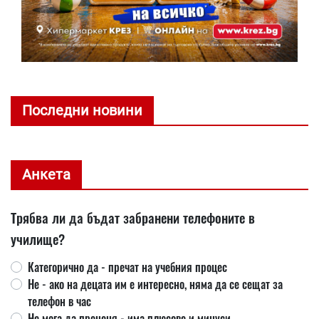
Последни новини
Анкета
Трябва ли да бъдат забранени телефоните в
училище?
Категорично да - пречат на учебния процес
Не - ако на децата им е интересно, няма да се сещат за
телефон в час
Не мога да преценя - има плюсове и минуси