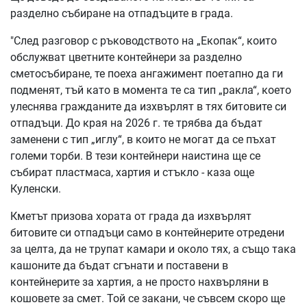
разделно събиране на отпадъците в града.
"След разговор с ръководството на „Екопак“, които
обслужват цветните контейнери за разделно
сметосъбиране, те поеха ангажимент поетапно да ги
подменят, тъй като в момента те са тип „ракла“, което
улеснява гражданите да изхвърлят в тях битовите си
отпадъци. До края на 2026 г. те трябва да бъдат
заменени с тип „иглу“, в които не могат да се пъхат
големи торби. В тези контейнери наистина ще се
събират пластмаса, хартия и стъкло - каза още
Куленски.
Кметът призова хората от града да изхвърлят
битовите си отпадъци само в контейнерите отредени
за целта, да не трупат камари и около тях, а също така
кашоните да бъдат сгънати и поставени в
контейнерите за хартия, а не просто нахвърляни в
кошовете за смет. Той се закани, че съвсем скоро ще