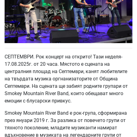
СЕПТЕМВРИ. Рок концерт на открито! Тази неделя-
17.08.2025г. от 20 часа. Мястото е сцената на
централния площад на Септември, канят любителите
на твърдата музика оргнанизаторите от Община
Септември. На сцената ще забият родните групари от
Smokey Mountain River Band, които обещават много
емоции с блусарски привкус.
Smokey Mountain River Band е рок-група, сформирана
през януари 2019 г. За разлика от повечето групи от
тяхното поколение, младите музиканти намират
вдъхновение в музиката на легендарните групи от