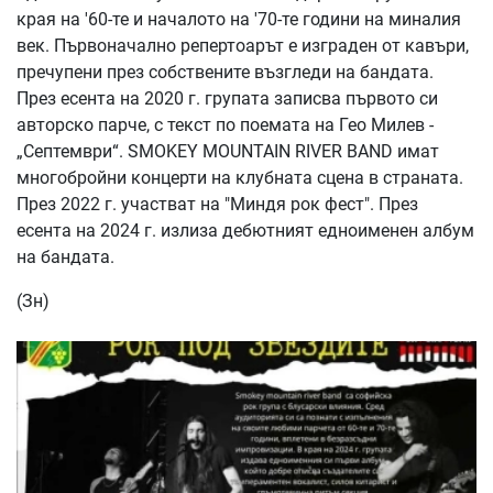
края на '60-те и началото на '70-те години на миналия
век. Първоначално репертоарът е изграден от кавъри,
пречупени през собствените възгледи на бандата.
През есента на 2020 г. групата записва първото си
авторско парче, с текст по поемата на Гео Милев -
„Септември“. SMOKEY MOUNTAIN RIVER BAND имат
многобройни концерти на клубната сцена в страната.
През 2022 г. участват на "Миндя рок фест". През
есента на 2024 г. излиза дебютният едноименен албум
на бандата.
(Зн)