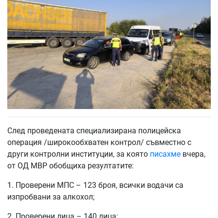
След проведената специализирана полицейска
операция /широкообхватен контрол/ съвместно с
други контролни институции, за която
писахме
вчера,
от ОД МВР обобщиха резултатите:
1. Проверени МПС – 123 броя, всички водачи са
изпробвани за алкохол;
2. Проверени лица – 140 лица;