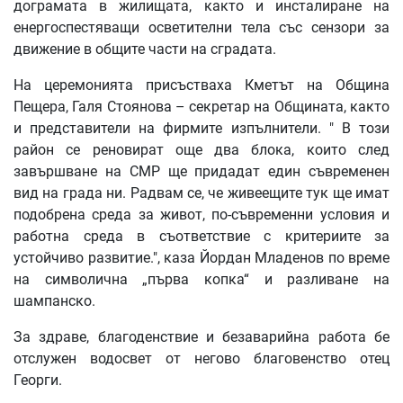
дограмата в жилищата, както и инсталиране на
енергоспестяващи осветителни тела със сензори за
движение в общите части на сградата.
На церемонията присъстваха Кметът на Община
Пещера, Галя Стоянова – секретар на Общината, както
и представители на фирмите изпълнители. " В този
район се реновират още два блока, които след
завършване на СМР ще придадат един съвременен
вид на града ни. Радвам се, че живеещите тук ще имат
подобрена среда за живот, по-съвременни условия и
работна среда в съответствие с критериите за
устойчиво развитие.", каза Йордан Младенов по време
на символична „първа копка“ и разливане на
шампанско.
За здраве, благоденствие и безаварийна работа бе
отслужен водосвет от негово благовенство отец
Георги.