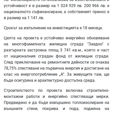
устойчивост е в размер на 1 024 929 лв. 200 966 лв. е
националното съфинансиране, а собственият принос е
в размер на 1 141 лв.
Срокът за изпълнение на инвестицията е 18 месеца.
Целта на проекта е устойчиво енергийно обновяване
на многофамилната жилищна сграда "Заедно" с
разгърната застроена площ 3 741 кв.м., която е част
от националния сграден фонд от жилищни сгради.
След приключване на ремонтните дейности се очаква
78,75% спестяване на първична енергия и достигане на
клас на енергопотребление „А“. За живущите там, ще
бъде осигурена и архитектурно достъпна среда.
Строителството по проекта включва строително-
монтажни работи и енергийно спестяващи мерки.
Предвидено е да бъде извършено топлоизолиране на
външните стени, покрива и пода, подмяна на