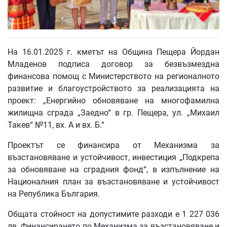
На 16.01.2025 г. кметът на Община Пещера Йордан
Младенов подписа договор за безвъзмездна
финансова помощ с Министерството на регионалното
развитие и благоустройството за реализацията на
проект: „Енергийно обновяване на многофамилна
жилищна сграда „Заедно“ в гр. Пещера, ул. „Михаил
Такев“ №11, вх. А и вх. Б.“
Проектът се финансира от Механизма за
възстановяване и устойчивост, инвестиция „Подкрепа
за обновяване на сградния фонд“, в изпълнение на
Националния план за възстановяване и устойчивост
на Република България.
Общата стойност на допустимите разходи е 1 227 036
лв. Финансирането по Механизма за възстановяване и