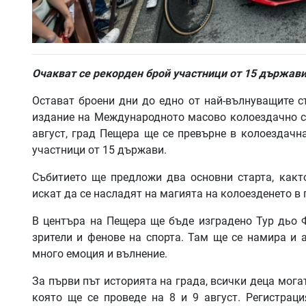
Очакват се рекорден брой участници от 15 държав
Остават броени дни до едно от най-вълнуващите с
издание на Международното масово колоездачно съст
август, град Пещера ще се превърне в колоездачна
участници от 15 държави.
Събитието ще предложи два основни старта, както
искат да се насладят на магията на колоезденето в
В центъра на Пещера ще бъде изградено Тур дьо Ф
зрители и фенове на спорта. Там ще се намира и 
много емоция и вълнение.
За първи път историята на града, всички деца мога
която ще се проведе на 8 и 9 август. Регистрац