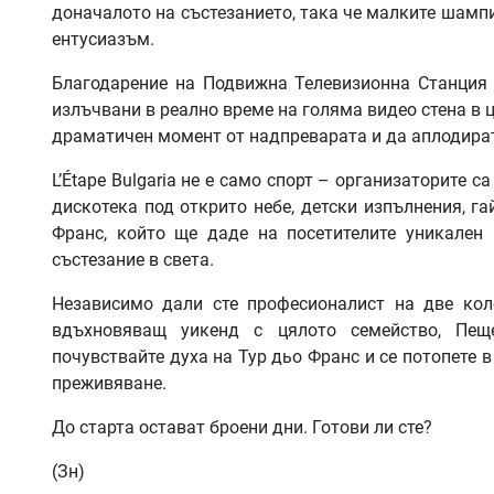
доначалото на състезанието, така че малките шампи
ентусиазъм.
Благодарение на Подвижна Телевизионна Станция 
излъчвани в реално време на голяма видео стена в 
драматичен момент от надпреварата и да аплодират 
L’Étape Bulgaria не е само спорт – организаторите 
дискотека под открито небе, детски изпълнения, г
Франс, който ще даде на посетителите уникален
състезание в света.
Независимо дали сте професионалист на две кол
вдъхновяващ уикенд с цялото семейство, Пещ
почувствайте духа на Тур дьо Франс и се потопете
преживяване.
До старта остават броени дни. Готови ли сте?
(Зн)