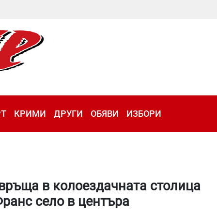
РТ
КРИМИ
ДРУГИ
ОБЯВИ
ИЗБОРИ
евръща в колоездачната столица
Франс село в центъра