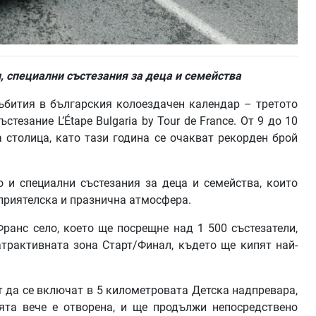
и
, специални състезания за деца и семейства
ъбития в българския колоездачен календар – третото
езание L’Étape Bulgaria by Tour de France. От 9 до 10
 столица, като тази година се очакват рекорден брой
 и специални състезания за деца и семейства, които
 приятелска и празнична атмосфера.
ранс село, което ще посрещне над 1 500 състезатели,
атрактивната зона Старт/Финал, където ще кипят най-
т да се включат в 5 километровата Детска надпревара,
ията вече е отворена, и ще продължи непосредствено