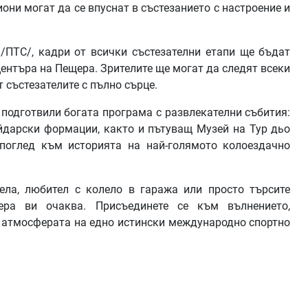
они могат да се впуснат в състезанието с настроение и
/ПТС/, кадри от всички състезателни етапи ще бъдат
центъра на Пещера. Зрителите ще могат да следят всеки
състезателите с пълно сърце.
са подготвили богата програма с развлекателни събития:
айдарски формации, както и пътуващ Музей на Тур дьо
 поглед към историята на най-голямото колоездачно
ела, любител с колело в гаража или просто търсите
ера ви очаква. Присъединете се към вълнението,
 в атмосферата на едно истински международно спортно